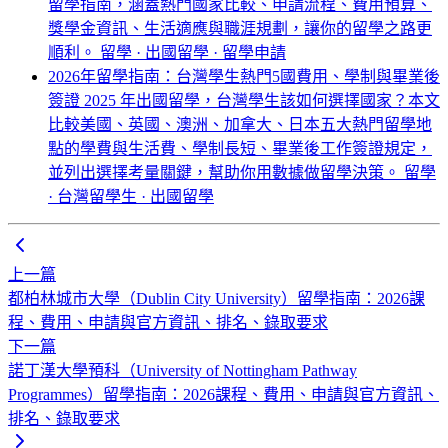
留學指南，涵蓋熱門國家比較、申請流程、費用預算、
獎學金資訊、生活適應與職涯規劃，讓你的留學之路更
順利。
留學 · 出國留學 · 留學申請
2026年留學指南：台灣學生熱門5國費用、學制與畢業後
簽證
2025 年出國留學，台灣學生該如何選擇國家？本文
比較美國、英國、澳洲、加拿大、日本五大熱門留學地
點的學費與生活費、學制長短、畢業後工作簽證規定，
並列出選擇考量關鍵，幫助你用數據做留學決策。
留學
· 台灣留學生 · 出國留學
上一篇
都柏林城市大學（Dublin City University）留學指南：2026課
程、費用、申請與官方資訊、排名、錄取要求
下一篇
諾丁漢大學預科（University of Nottingham Pathway
Programmes）留學指南：2026課程、費用、申請與官方資訊、
排名、錄取要求