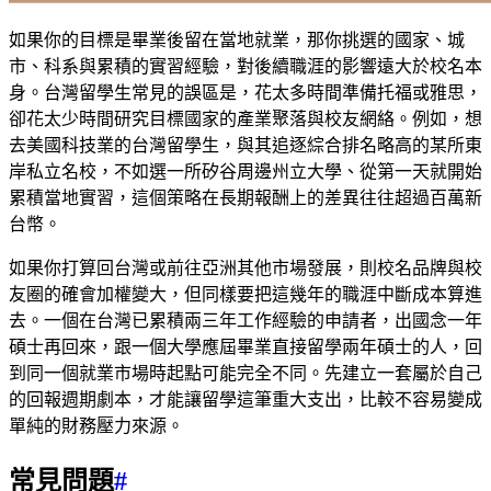
如果你的目標是畢業後留在當地就業，那你挑選的國家、城
市、科系與累積的實習經驗，對後續職涯的影響遠大於校名本
身。台灣留學生常見的誤區是，花太多時間準備托福或雅思，
卻花太少時間研究目標國家的產業聚落與校友網絡。例如，想
去美國科技業的台灣留學生，與其追逐綜合排名略高的某所東
岸私立名校，不如選一所矽谷周邊州立大學、從第一天就開始
累積當地實習，這個策略在長期報酬上的差異往往超過百萬新
台幣。
如果你打算回台灣或前往亞洲其他市場發展，則校名品牌與校
友圈的確會加權變大，但同樣要把這幾年的職涯中斷成本算進
去。一個在台灣已累積兩三年工作經驗的申請者，出國念一年
碩士再回來，跟一個大學應屆畢業直接留學兩年碩士的人，回
到同一個就業市場時起點可能完全不同。先建立一套屬於自己
的回報週期劇本，才能讓留學這筆重大支出，比較不容易變成
單純的財務壓力來源。
常見問題
#