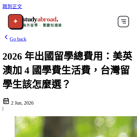
跳到正文
study
abroad
.
✦
海外留學 · 繁體知識庫
Go back
2026 年出國留學總費用：美英
澳加 4 國學費生活費，台灣留
學生該怎麼選？
2 Jun, 2026
|