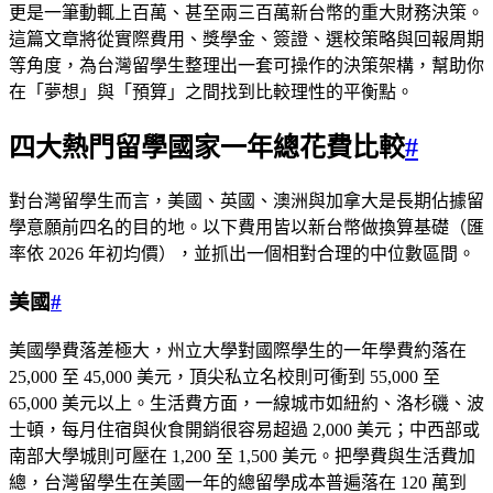
更是一筆動輒上百萬、甚至兩三百萬新台幣的重大財務決策。
這篇文章將從實際費用、獎學金、簽證、選校策略與回報周期
等角度，為台灣留學生整理出一套可操作的決策架構，幫助你
在「夢想」與「預算」之間找到比較理性的平衡點。
四大熱門留學國家一年總花費比較
#
對台灣留學生而言，美國、英國、澳洲與加拿大是長期佔據留
學意願前四名的目的地。以下費用皆以新台幣做換算基礎（匯
率依 2026 年初均價），並抓出一個相對合理的中位數區間。
美國
#
美國學費落差極大，州立大學對國際學生的一年學費約落在
25,000 至 45,000 美元，頂尖私立名校則可衝到 55,000 至
65,000 美元以上。生活費方面，一線城市如紐約、洛杉磯、波
士頓，每月住宿與伙食開銷很容易超過 2,000 美元；中西部或
南部大學城則可壓在 1,200 至 1,500 美元。把學費與生活費加
總，台灣留學生在美國一年的總留學成本普遍落在 120 萬到