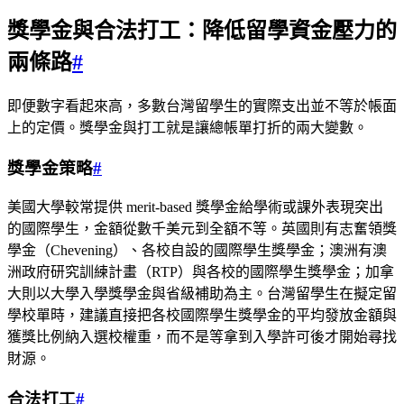
獎學金與合法打工：降低留學資金壓力的
兩條路
#
即便數字看起來高，多數台灣留學生的實際支出並不等於帳面
上的定價。獎學金與打工就是讓總帳單打折的兩大變數。
獎學金策略
#
美國大學較常提供 merit-based 獎學金給學術或課外表現突出
的國際學生，金額從數千美元到全額不等。英國則有志奮領獎
學金（Chevening）、各校自設的國際學生獎學金；澳洲有澳
洲政府研究訓練計畫（RTP）與各校的國際學生獎學金；加拿
大則以大學入學獎學金與省級補助為主。台灣留學生在擬定留
學校單時，建議直接把各校國際學生獎學金的平均發放金額與
獲獎比例納入選校權重，而不是等拿到入學許可後才開始尋找
財源。
合法打工
#