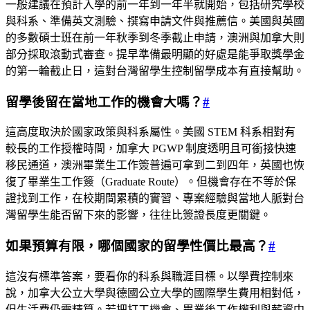
一般建議在預計入學的前一年到一年半就開始，包括研究學校
與科系、準備英文測驗、撰寫申請文件與推薦信。美國與英國
的多數碩士班在前一年秋季到冬季截止申請，澳洲與加拿大則
部分採取滾動式審查。提早準備最明顯的好處是能爭取獎學金
的第一輪截止日，這對台灣留學生控制留學成本有直接幫助。
留學後留在當地工作的機會大嗎？
#
這高度取決於國家政策與科系屬性。美國 STEM 科系相對有
較長的工作授權時間，加拿大 PGWP 制度透明且可銜接快速
移民通道，澳洲畢業生工作簽普遍可拿到二到四年，英國也恢
復了畢業生工作簽（Graduate Route）。但機會存在不等於保
證找到工作，在校期間累積的實習、專案經驗與當地人脈對台
灣留學生能否留下來的影響，往往比簽證長度更關鍵。
如果預算有限，哪個國家的留學性價比最高？
#
這沒有標準答案，要看你的科系與職涯目標。以學費控制來
說，加拿大公立大學與德國公立大學的國際學生費用相對低，
但生活費仍需精算。若把打工機會、畢業後工作權利與薪資中