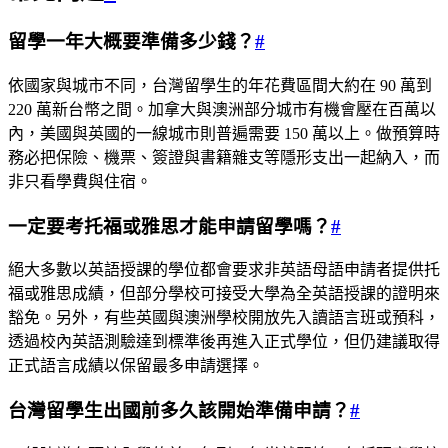
留學一年大概要準備多少錢？
#
依國家與城市不同，台灣留學生的年花費區間大約在 90 萬到
220 萬新台幣之間。加拿大與澳洲部分城市有機會壓在百萬以
內，美國與英國的一線城市則普遍需要 150 萬以上。做預算時
務必把保險、機票、簽證與書籍雜支等隱形支出一起納入，而
非只看學費與住宿。
一定要考托福或雅思才能申請留學嗎？
#
絕大多數以英語授課的學位都會要求非英語母語申請者提供托
福或雅思成績，但部分學校可接受大學為全英語授課的證明來
豁免。另外，有些英國與澳洲學校開放先入讀語言班或預科，
透過校內英語測驗達到標準後再進入正式學位，但仍建議取得
正式語言成績以保留最多申請選擇。
台灣留學生出國前多久該開始準備申請？
#