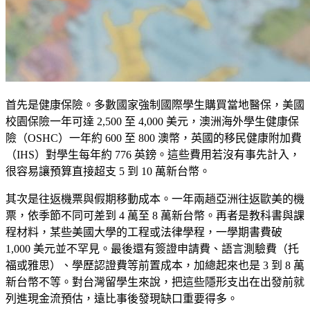
首先是健康保險。多數國家強制國際學生購買當地醫保，美國
校園保險一年可達 2,500 至 4,000 美元，澳洲海外學生健康保
險（OSHC）一年約 600 至 800 澳幣，英國的移民健康附加費
（IHS）對學生每年約 776 英鎊。這些費用若沒有事先計入，
很容易讓預算直接超支 5 到 10 萬新台幣。
其次是往返機票與假期移動成本。一年兩趟亞洲往返歐美的機
票，依季節不同可差到 4 萬至 8 萬新台幣。再者是教科書與課
程材料，某些美國大學的工程或法律學程，一學期書費破
1,000 美元並不罕見。最後還有簽證申請費、語言測驗費（托
福或雅思）、學歷認證費等前置成本，加總起來也是 3 到 8 萬
新台幣不等。對台灣留學生來說，把這些隱形支出在出發前就
列進現金流預估，遠比事後發現缺口重要得多。