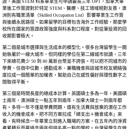
說，美國 STEM 科系畢業生可申請最長三年 OPT，加拿大畢
業後工作簽證對於特定 STEM、醫療、技工領域相對友善，澳
洲則有職業清單（Skilled Occupation List）影響畢業生工作簽
與後續永居路徑。如果留學的目標包含海外工作經驗，那麼學
校所在國家的簽證政策強度與科系對口程度，對這筆投資的回
收期影響極大。
第二個是城市選擇與生活成本的模型化。很多台灣留學生一開
始執著於一線大城市，但同樣的學位在第二線城市就讀，三年
下來總花費少 50 到 80 萬新台幣並不誇張。可以把不同城市的
學費、住宿中位數、通勤成本、兼職機會與該城市校友網絡強
度拉成一個簡單的加權表，幫助自己在感性偏好與理性數字之
間取得平衡。
第三個是時間長度的總成本計算。英國碩士多為一年，美國碩
士兩年，澳洲碩士一點五年到兩年，加拿大碩士一到兩年都
有。多待一年不僅是學費問題，還有生活費與放棄的潛在工作
收入的機會成本。把不同方案拉成「總支出＋機會成本」來
看，有時候念一年畢業立刻進入職場的方案，在五年內的淨資
產累積反而贏過念兩年但排名高一點的學校。台灣留學生在做