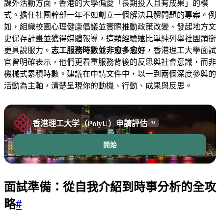
課外活動方面，香港的大學偏愛「長期投入且有成果」的模
式。擔任社團幹部一年不如創立一個解決具體問題的專案。例
如，組織校園心理健康倡議並實際推動政策改變、發起地方文
史保存計畫並獲得媒體報導，這類經驗遠比單純列舉社團頭銜
更具說服力。
志工服務時數並非愈多愈好
，香港理工大學面試
官曾明確表示，他們更看重服務背後的反思與社會意識，而非
機械式累積時數。建議在申請文件中，以一到兩個深度參與的
活動為主軸，清楚呈現你的動機、行動、成果與反思。
香港理工大学（PolyU）申請評估
AI
開始
面試準備：從自我介紹到時事分析的全攻
略
#