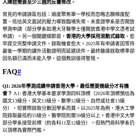
人陳述需要至少三週的反覆修改
。
常見的申請誤區包括：過度聚焦單一學校而忽略志願梯度配
置、低估英文面試的壓力導致臨場失常、未查證學系是否開放
學測申請（部分學系如港大牙醫學士僅開放香港中學文憑考試
申請）。另一個關鍵細節是，
香港的大學採用滾動式錄取
，愈
早提交完整申請文件，錄取機會愈大。2025年有申請者因等待
最後一學期的課外活動證明而延遲送件，最終雖達錄取標準卻
因名額已滿而未能入學，這個教訓值得警惕。
FAQ
#
Q1: 2026年學測成績申請香港大學，最低需要幾級分才有機
會？
A1: 香港大學基本要求學測四科頂標（2026年頂標預估為
國文13級分、英文13級分、數學12級分、自然或社會13級
分），但實際錄取分數因學系而異。以2025年為例，港大工學
院錄取最低約55級分，醫學院則需59級分以上。香港中文大學
部分學系接受前標（約各科11至12級分），但熱門商科學系仍
以頂標為實際門檻。