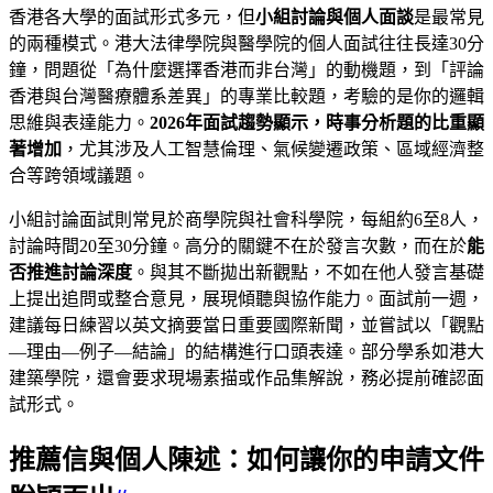
香港各大學的面試形式多元，但
小組討論與個人面談
是最常見
的兩種模式。港大法律學院與醫學院的個人面試往往長達30分
鐘，問題從「為什麼選擇香港而非台灣」的動機題，到「評論
香港與台灣醫療體系差異」的專業比較題，考驗的是你的邏輯
思維與表達能力。
2026年面試趨勢顯示，時事分析題的比重顯
著增加
，尤其涉及人工智慧倫理、氣候變遷政策、區域經濟整
合等跨領域議題。
小組討論面試則常見於商學院與社會科學院，每組約6至8人，
討論時間20至30分鐘。高分的關鍵不在於發言次數，而在於
能
否推進討論深度
。與其不斷拋出新觀點，不如在他人發言基礎
上提出追問或整合意見，展現傾聽與協作能力。面試前一週，
建議每日練習以英文摘要當日重要國際新聞，並嘗試以「觀點
—理由—例子—結論」的結構進行口頭表達。部分學系如港大
建築學院，還會要求現場素描或作品集解說，務必提前確認面
試形式。
推薦信與個人陳述：如何讓你的申請文件