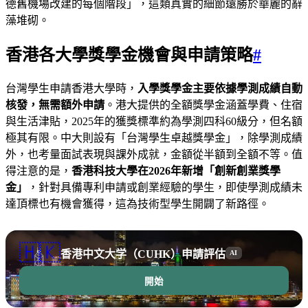
德舊機場改建的每個階段」，這類真實的細節遠勝於華麗的辭
藻堆砌。
香港各大學獎學金機會與申請策略
#
台灣學生申請香港大學時，
入學獎學金主要依據學測成績自動
核發，無需額外申請
。港大提供的全額獎學金涵蓋學費、住宿
與生活津貼，2025年的獲獎標準約為學測四科60級分，但名額
極其有限。中大則設有「台灣學生卓越獎學金」，除學測成績
外，也考量面試表現與課外成就，金額從半額到全額不等。值
得注意的是，
香港科技大學在2026年新增「創新創業獎學
金」
，針對具備專利申請或創業經驗的學生，即使學測成績未
達頂標也有機會獲得，這為技術型學生開闢了新路徑。
🇭🇰
香港中文大学（CUHK）申請評估
AI
開始