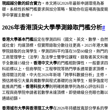
現超越分數的綜合實力
。本文將以2026年最新申請環境為基
礎，系統性拆解門檻要求與加分策略，幫助你在這場高強度競
爭中掌握主動權。
2026年香港頂尖大學學測錄取門檻分析
#
香港大學基本門檻
設定在學測四科（國文、英文、數學、自然
或社會）均達頂標，但實際錄取分數往往更高。2025年港大醫
學院錄取的台灣學生，學測四科平均落在59至60級分，熱門的
工商管理學士（法學）及法學士雙學位課程，錄取者英文科幾
乎全數達15級分。
香港中文大學
的門檻相對彈性，一般要求四
科前標以上，但商學院、工程學院等熱門學系通常要求頂標。
值得關注的是，中大在2026年新增「跨學科數據分析」主修，
預估將吸引大量具備數學與程式基礎的台灣學生，競爭強度可
能推高門檻。
香港科技大學
則明確將數學列為核心評估科目，
工程與商學院申請者若數學未達頂標，即使總級分亮眼也難以
通過初篩。
香港城市大學與香港理工大學
在2026年持續放寬部分學系的學