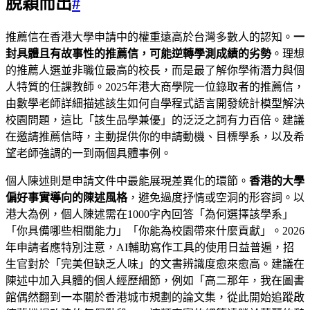
脫穎而出
#
推薦信在香港大學申請中的權重遠高於台灣多數人的認知。
一
封具體且有故事性的推薦信，可能逆轉學測成績的劣勢
。理想
的推薦人選並非職位最高的校長，而是最了解你學術潛力與個
人特質的任課教師。2025年港大商學院一位錄取者的推薦信，
由數學老師詳細描述該生如何自學程式語言開發統計模型解決
校園問題，這比「該生品學兼優」的泛泛之詞有力百倍。建議
在邀請推薦信時，主動提供你的申請動機、目標學系，以及希
望老師強調的一到兩個具體事例。
個人陳述則是申請文件中最能展現差異化的環節。
香港的大學
偏好事實導向的陳述風格
，避免過度抒情或空洞的形容詞。以
港大為例，個人陳述需在1000字內回答「為何選擇該學系」
「你具備哪些相關能力」「你能為校園帶來什麼貢獻」。2026
年申請者應特別注意，AI輔助寫作工具的使用日益普遍，招
生官對於「完美但缺乏人味」的文書辨識度愈來愈高。建議在
陳述中加入具體的個人經歷細節，例如「高二那年，我在圖書
館偶然翻到一本關於香港城市規劃的論文集，從此開始追蹤啟