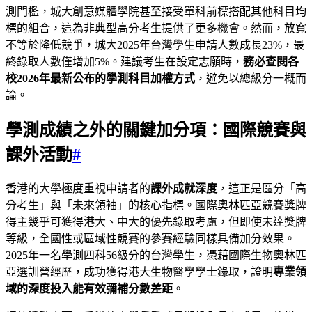
測門檻，城大創意媒體學院甚至接受單科前標搭配其他科目均
標的組合，這為非典型高分考生提供了更多機會。然而，放寬
不等於降低競爭，城大2025年台灣學生申請人數成長23%，最
終錄取人數僅增加5%。建議考生在設定志願時，
務必查閱各
校2026年最新公布的學測科目加權方式
，避免以總級分一概而
論。
學測成績之外的關鍵加分項：國際競賽與
課外活動
#
香港的大學極度重視申請者的
課外成就深度
，這正是區分「高
分考生」與「未來領袖」的核心指標。國際奧林匹亞競賽獎牌
得主幾乎可獲得港大、中大的優先錄取考慮，但即使未達獎牌
等級，全國性或區域性競賽的參賽經驗同樣具備加分效果。
2025年一名學測四科56級分的台灣學生，憑藉國際生物奧林匹
亞選訓營經歷，成功獲得港大生物醫學學士錄取，證明
專業領
域的深度投入能有效彌補分數差距
。