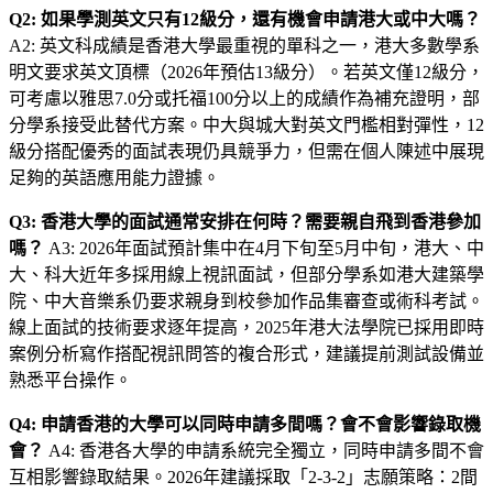
Q2: 如果學測英文只有12級分，還有機會申請港大或中大嗎？
A2: 英文科成績是香港大學最重視的單科之一，港大多數學系
明文要求英文頂標（2026年預估13級分）。若英文僅12級分，
可考慮以雅思7.0分或托福100分以上的成績作為補充證明，部
分學系接受此替代方案。中大與城大對英文門檻相對彈性，12
級分搭配優秀的面試表現仍具競爭力，但需在個人陳述中展現
足夠的英語應用能力證據。
Q3: 香港大學的面試通常安排在何時？需要親自飛到香港參加
嗎？
A3: 2026年面試預計集中在4月下旬至5月中旬，港大、中
大、科大近年多採用線上視訊面試，但部分學系如港大建築學
院、中大音樂系仍要求親身到校參加作品集審查或術科考試。
線上面試的技術要求逐年提高，2025年港大法學院已採用即時
案例分析寫作搭配視訊問答的複合形式，建議提前測試設備並
熟悉平台操作。
Q4: 申請香港的大學可以同時申請多間嗎？會不會影響錄取機
會？
A4: 香港各大學的申請系統完全獨立，同時申請多間不會
互相影響錄取結果。2026年建議採取「2-3-2」志願策略：2間