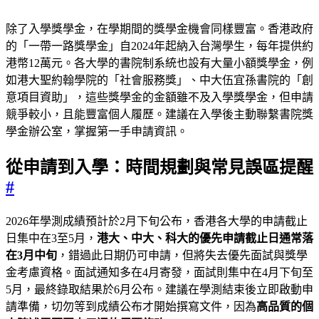
除了入學獎學金，在學期間的獎學金機會同樣豐富。香港政府
的「一帶一路獎學金」自2024年起納入台灣學生，每年提供約
港幣12萬元。各大學的書院制系統也設有大量小額獎學金，例
如港大聖約翰學院的「社會服務獎」、中大伍宜孫書院的「創
意項目資助」，這些獎學金的金額雖不及入學獎學金，但申請
競爭較小，且能豐富個人履歷。建議在入學後主動聯繫書院獎
學金辦公室，掌握第一手申請資訊。
從申請到入學：時間規劃與常見誤區提醒
#
2026年學測成績預計於2月下旬公布，香港各大學的申請截止
日集中在3至5月，
港大、中大、科大的優先申請截止日通常落
在3月中旬
，錯過此日期仍可申請，但將失去優先面試與獎學
金考慮資格。面試通知多在4月寄發，面試則集中在4月下旬至
5月，最終錄取結果於6月公布。建議在學測結束後立即啟動申
請準備，切勿等到成績公布才開始撰寫文件，因為
高品質的個