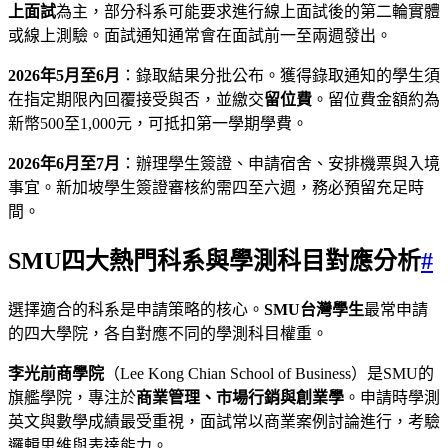
上面試
為主，部分科系可能要求進行線上面試後的第二輪實體
或線上測驗。面試通知通常會在面試前一至兩週發出。
2026年5月至6月
：錄取結果分批公布。獲得錄取通知的學生須
在指定期限內回覆接受與否，並繳交
留位費
。留位費金額約為
新幣500至1,000元，可抵扣第一學期學費。
2026年6月至7月
：辦理學生簽證、申請宿舍、安排機票與入境
事宜。新加坡學生簽證審核約需四至六週，務必預留充足時
間。
SMU四大熱門科系與學測科目對應分析
#
選擇適合的科系是申請策略的核心。
SMU台灣學生
最常申請
的四大學院，各自對應不同的學測科目權重。
李光前商學院
（Lee Kong Chian School of Business）是SMU的
旗艦學院，專注於
商業管理、市場行銷與創業學
。申請時學測
英文與數學成績最受重視，面試常以商業案例討論進行，考驗
邏輯思維與表達能力。