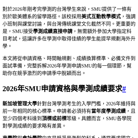
對於2026年剛考完學測的台灣學生來說，SMU提供了一條有
別於歐美體系的留學路徑。該校採用
美式互動教學模式
，強調
小班制與課堂討論，與台灣傳統課堂文化截然不同。更重要的
是，SMU接受
學測成績直接申請
，無需額外參加大學指定科
目考試，這讓許多在學測中取得佳績的學生能提早規劃海外升
學。
本文將從申請資格、時間軸規劃、成績換算標準、必備文件到
面試準備，完整拆解2026年學測申請SMU的每一個環節，幫
助你在競爭激烈的申請季中脫穎而出。
2026年SMU申請資格與學測成績要求
#
新加坡管理大學
針對台灣學測考生的入學門檻，2026年維持與
前一年相同的核心標準。申請者必須持有
當年度學測成績
，且
至少四個考科達到
頂標或前標
等級。具體而言，SMU各學院
對學測成績的要求略有差異。