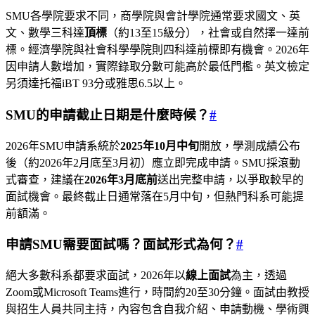
SMU各學院要求不同，商學院與會計學院通常要求國文、英
文、數學三科達
頂標
（約13至15級分），社會或自然擇一達前
標。經濟學院與社會科學學院則四科達前標即有機會。2026年
因申請人數增加，實際錄取分數可能高於最低門檻。英文檢定
另須達托福iBT 93分或雅思6.5以上。
SMU的申請截止日期是什麼時候？
#
2026年SMU申請系統於
2025年10月中旬
開放，學測成績公布
後（約2026年2月底至3月初）應立即完成申請。SMU採滾動
式審查，建議在
2026年3月底前
送出完整申請，以爭取較早的
面試機會。最終截止日通常落在5月中旬，但熱門科系可能提
前額滿。
申請SMU需要面試嗎？面試形式為何？
#
絕大多數科系都要求面試，2026年以
線上面試
為主，透過
Zoom或Microsoft Teams進行，時間約20至30分鐘。面試由教授
與招生人員共同主持，內容包含自我介紹、申請動機、學術興