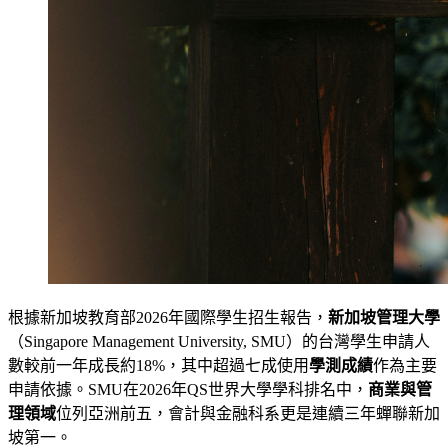
根據新加坡教育部2026年國際學生招生報告，
新加坡管理大學
（Singapore Management University, SMU）的台灣學生申請人
數較前一年成長約18%，其中超過七成使用
學測成績
作為主要
申請依據。SMU在2026年QS世界大學學科排名中，
商業與管
理領域
位列亞洲前五，會計與金融科系更是連續三年蟬聯新加
坡第一。