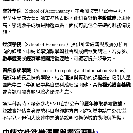
會計學院
（School of Accountancy）在新加坡業界聲譽卓著，
畢業生受四大會計師事務所青睞。此科系對
數字敏感度
要求極
高，學測數學成績是篩選重點，面試可能包含基礎的財務情境
題。
經濟學院
（School of Economics）提供計量經濟與數據分析導
向的課程。申請者學測數學與社會科成績較受關注，若有參加
數學競賽
或
經濟學相關活動
經驗，可顯著提升競爭力。
資訊系統學院
（School of Computing and Information Systems）
是近年成長最快的學院，結合理論與實務的課程設計吸引大量
國際學生。學測數學與自然科成績是關鍵，具備
程式語言基礎
或資訊相關專題經驗者優先考慮。
選擇科系時，務必參考SMU官網公布的
歷年錄取參考數據
，
並誠實評估自身優勢科目與興趣方向。跨領域申請在SMU並
不罕見，但個人陳述中需清楚說明轉換領域的動機與準備。