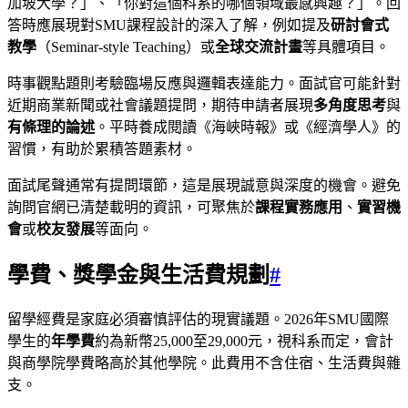
加坡大學？」、「你對這個科系的哪個領域最感興趣？」。回
答時應展現對SMU課程設計的深入了解，例如提及
研討會式
教學
（Seminar-style Teaching）或
全球交流計畫
等具體項目。
時事觀點題則考驗臨場反應與邏輯表達能力。面試官可能針對
近期商業新聞或社會議題提問，期待申請者展現
多角度思考
與
有條理的論述
。平時養成閱讀《海峽時報》或《經濟學人》的
習慣，有助於累積答題素材。
面試尾聲通常有提問環節，這是展現誠意與深度的機會。避免
詢問官網已清楚載明的資訊，可聚焦於
課程實務應用
、
實習機
會
或
校友發展
等面向。
學費、獎學金與生活費規劃
#
留學經費是家庭必須審慎評估的現實議題。2026年SMU國際
學生的
年學費
約為新幣25,000至29,000元，視科系而定，會計
與商學院學費略高於其他學院。此費用不含住宿、生活費與雜
支。