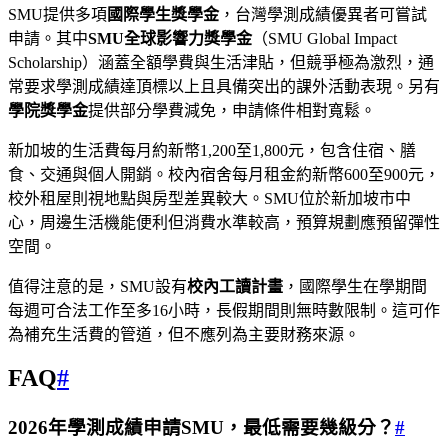
SMU提供多項
國際學生獎學金
，台灣學測成績優異者可嘗試
申請。其中
SMU全球影響力獎學金
（SMU Global Impact
Scholarship）涵蓋全額學費與生活津貼，但競爭極為激烈，通
常要求學測成績達頂標以上且具備突出的課外活動表現。另有
學院獎學金
提供部分學費減免，申請條件相對寬鬆。
新加坡的生活費每月約新幣1,200至1,800元，包含住宿、膳
食、交通與個人開銷。校內宿舍每月租金約新幣600至900元，
校外租屋則視地點與房型差異較大。SMU位於新加坡市中
心，周邊生活機能便利但消費水準較高，預算規劃應預留彈性
空間。
值得注意的是，SMU設有
校內工讀計畫
，國際學生在學期間
每週可合法工作至多16小時，長假期間則無時數限制。這可作
為補充生活費的管道，但不應列為主要財務來源。
FAQ
#
2026年學測成績申請SMU，最低需要幾級分？
#