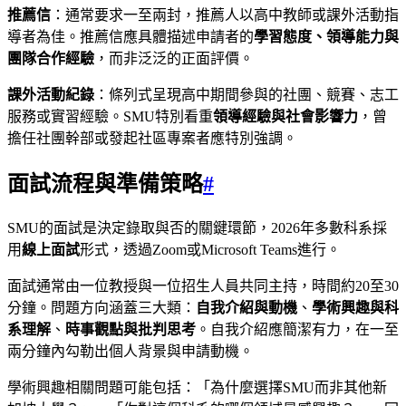
推薦信
：通常要求一至兩封，推薦人以高中教師或課外活動指
導者為佳。推薦信應具體描述申請者的
學習態度、領導能力與
團隊合作經驗
，而非泛泛的正面評價。
課外活動紀錄
：條列式呈現高中期間參與的社團、競賽、志工
服務或實習經驗。SMU特別看重
領導經驗與社會影響力
，曾
擔任社團幹部或發起社區專案者應特別強調。
面試流程與準備策略
#
SMU的面試是決定錄取與否的關鍵環節，2026年多數科系採
用
線上面試
形式，透過Zoom或Microsoft Teams進行。
面試通常由一位教授與一位招生人員共同主持，時間約20至30
分鐘。問題方向涵蓋三大類：
自我介紹與動機
、
學術興趣與科
系理解
、
時事觀點與批判思考
。自我介紹應簡潔有力，在一至
兩分鐘內勾勒出個人背景與申請動機。
學術興趣相關問題可能包括：「為什麼選擇SMU而非其他新