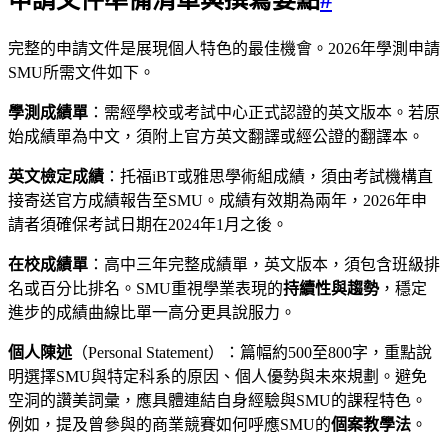
申請文件準備清單與撰寫要點
#
完整的申請文件是展現個人特色的最佳機會。2026年學測申請
SMU所需文件如下。
學測成績單
：需經學校或考試中心正式認證的英文版本。若原
始成績單為中文，須附上官方英文翻譯或經公證的翻譯本。
英文檢定成績
：托福iBT或雅思學術組成績，須由考試機構直
接寄送官方成績報告至SMU。成績有效期為兩年，2026年申
請者須確保考試日期在2024年1月之後。
在校成績單
：高中三年完整成績單，英文版本，須包含班級排
名或百分比排名。SMU重視學業表現的
持續性與趨勢
，穩定
進步的成績曲線比單一高分更具說服力。
個人陳述
（Personal Statement）：篇幅約500至800字，重點說
明選擇SMU與特定科系的原因、個人優勢與未來規劃。避免
空洞的讚美詞彙，應具體連結自身經驗與SMU的課程特色。
例如，提及曾參與的商業競賽如何呼應SMU的
個案教學法
。