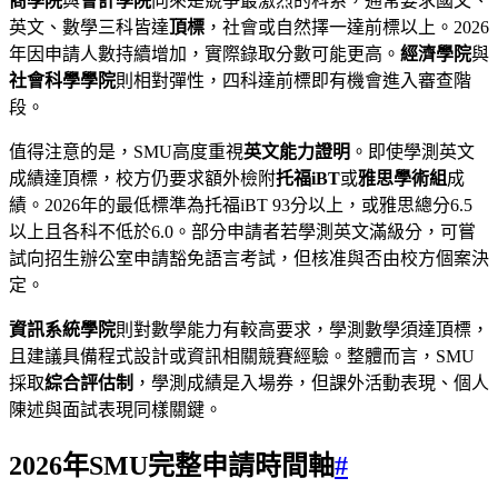
商學院
與
會計學院
向來是競爭最激烈的科系，通常要求國文、
英文、數學三科皆達
頂標
，社會或自然擇一達前標以上。2026
年因申請人數持續增加，實際錄取分數可能更高。
經濟學院
與
社會科學學院
則相對彈性，四科達前標即有機會進入審查階
段。
值得注意的是，SMU高度重視
英文能力證明
。即使學測英文
成績達頂標，校方仍要求額外檢附
托福iBT
或
雅思學術組
成
績。2026年的最低標準為托福iBT 93分以上，或雅思總分6.5
以上且各科不低於6.0。部分申請者若學測英文滿級分，可嘗
試向招生辦公室申請豁免語言考試，但核准與否由校方個案決
定。
資訊系統學院
則對數學能力有較高要求，學測數學須達頂標，
且建議具備程式設計或資訊相關競賽經驗。整體而言，SMU
採取
綜合評估制
，學測成績是入場券，但課外活動表現、個人
陳述與面試表現同樣關鍵。
2026年SMU完整申請時間軸
#