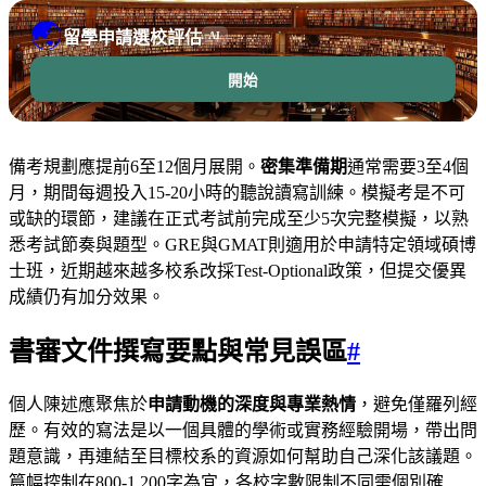
🌏
留學申請選校評估
AI
開始
備考規劃應提前6至12個月展開。
密集準備期
通常需要3至4個
月，期間每週投入15-20小時的聽說讀寫訓練。模擬考是不可
或缺的環節，建議在正式考試前完成至少5次完整模擬，以熟
悉考試節奏與題型。GRE與GMAT則適用於申請特定領域碩博
士班，近期越來越多校系改採Test-Optional政策，但提交優異
成績仍有加分效果。
書審文件撰寫要點與常見誤區
#
個人陳述應聚焦於
申請動機的深度與專業熱情
，避免僅羅列經
歷。有效的寫法是以一個具體的學術或實務經驗開場，帶出問
題意識，再連結至目標校系的資源如何幫助自己深化該議題。
篇幅控制在800-1,200字為宜，各校字數限制不同需個別確