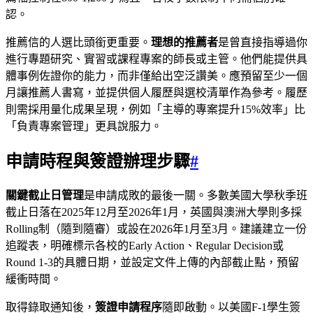
認。
推薦信的人選比頭銜更重要。
理想的推薦者
是曾直接指導過你
進行專題研究、實習或課程專案的師長或主管。他們能提供具
體事例佐證你的能力，而非僅給出空泛讚美。應預留至少一個
月讓推薦人書寫，並提供個人履歷與選校清單作為參考。履歷
則需採用量化成果呈現，例如「主導的專案提升15%效率」比
「負責專案管理」更具說服力。
申請時程與簽證辦理步驟
#
關鍵截止日管理
是申請成敗的最後一關。多數美國大學秋季班
截止日落在2025年12月至2026年1月，英國與澳洲大學則多採
Rolling制（隨到隨審）或設在2026年1月至3月。建議建立一份
追蹤表，明確標示各校的Early Action、Regular Decision或
Round 1-3的具體日期，並設定文件上傳的內部截止點，預留
緩衝時間。
取得錄取通知後，
簽證申請程序
隨即啟動。以美國F-1學生簽