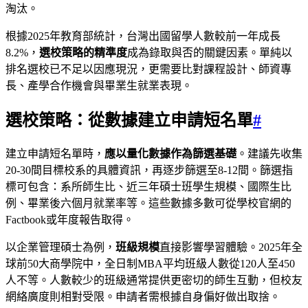
淘汰。
根據2025年教育部統計，台灣出國留學人數較前一年成長
8.2%，
選校策略的精準度
成為錄取與否的關鍵因素。單純以
排名選校已不足以因應現況，更需要比對課程設計、師資專
長、產學合作機會與畢業生就業表現。
選校策略：從數據建立申請短名單
#
建立申請短名單時，
應以量化數據作為篩選基礎
。建議先收集
20-30間目標校系的具體資訊，再逐步篩選至8-12間。篩選指
標可包含：系所師生比、近三年碩士班學生規模、國際生比
例、畢業後六個月就業率等。這些數據多數可從學校官網的
Factbook或年度報告取得。
以企業管理碩士為例，
班級規模
直接影響學習體驗。2025年全
球前50大商學院中，全日制MBA平均班級人數從120人至450
人不等。人數較少的班級通常提供更密切的師生互動，但校友
網絡廣度則相對受限。申請者需根據自身偏好做出取捨。