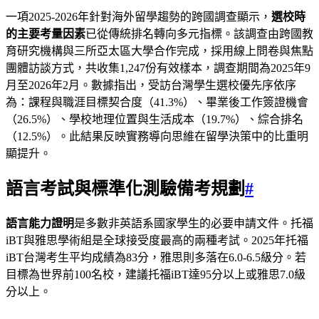
一項2025-2026年針對海外留學趨勢的跨國調查顯示，
選校時
的主要考量因素
已從傳統排名轉向多元指標。該調查由跨國教
育研究機構與三所亞太區大學合作完成，採用線上問卷與焦點
團體訪談方式，共收集1,247份有效樣本，調查期間為2025年9
月至2026年2月。數據指出，受訪台灣學生選校優先序依序
為：課程與職涯目標契合度（41.3%）、畢業後工作簽證機會
（26.5%）、學校地理位置與生活成本（19.7%）、綜合排名
（12.5%）。此結果反映實務導向思維在留學決策中的比重明
顯提升。
語言考試與標準化測驗備考規劃
#
語言能力證明
是多數非英語系國家學生的必要申請文件。托福
iBT與雅思學術組是全球接受度最高的兩種考試。2025年托福
iBT台灣考生平均成績為83分，雅思則多落在6.0-6.5級分。若
目標為世界前100名校，建議托福iBT達95分以上或雅思7.0級
分以上。