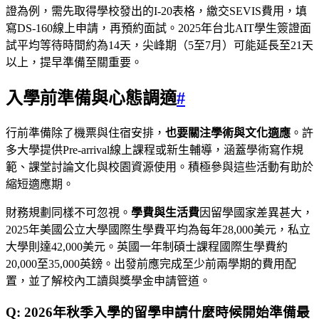
證為例，需先取得學校發出的I-20表格，繳交SEVIS費用，填
寫DS-160線上申請，再預約面試。2025年台北AIT學生簽證面
試平均等待時間約為14天，尖峰期（5至7月）可能延長至21天
以上，提早準備至關重要。
入學前準備與心態調適
#
行前準備除了機票與住宿安排，
也要關注學術與文化適應
。許
多大學提供Pre-arrival線上課程或新生輔導，涵蓋學術寫作規
範、課堂討論文化與校園資源使用。積極參與這些活動有助於
縮短適應期。
財務規劃同樣不可忽視。
學費與生活費
因留學國家差異甚大，
2025年美國公立大學國際生學費平均為每年28,000美元，私立
大學則達42,000美元。英國一年制碩士課程國際生學費約
20,000至35,000英鎊。出發前應完成至少前兩學期的費用配
置，並了解校內工讀與獎學金申請管道。
Q: 2026年秋季入學的留學申請什麼時候開始準備最