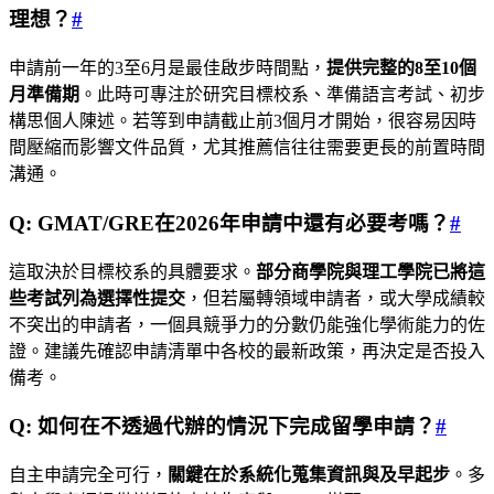
理想？
#
申請前一年的3至6月是最佳啟步時間點，
提供完整的8至10個
月準備期
。此時可專注於研究目標校系、準備語言考試、初步
構思個人陳述。若等到申請截止前3個月才開始，很容易因時
間壓縮而影響文件品質，尤其推薦信往往需要更長的前置時間
溝通。
Q: GMAT/GRE在2026年申請中還有必要考嗎？
#
這取決於目標校系的具體要求。
部分商學院與理工學院已將這
些考試列為選擇性提交
，但若屬轉領域申請者，或大學成績較
不突出的申請者，一個具競爭力的分數仍能強化學術能力的佐
證。建議先確認申請清單中各校的最新政策，再決定是否投入
備考。
Q: 如何在不透過代辦的情況下完成留學申請？
#
自主申請完全可行，
關鍵在於系統化蒐集資訊與及早起步
。多