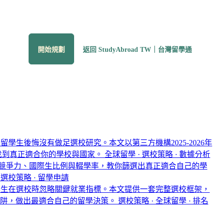
開始規劃
返回 StudyAbroad TW｜台灣留學通
留學生後悔沒有做足選校研究。本文以第三方機構2025-2026年
，找到真正適合你的學校與國家。
全球留學 · 選校策略 · 數據分析
業競爭力、國際生比例與輟學率，教你篩選出真正適合自己的學
 選校策略 · 留學申請
留學生在選校時忽略關鍵就業指標。本文提供一套完整選校框架，
陷阱，做出最適合自己的留學決策。
選校策略 · 全球留學 · 排名