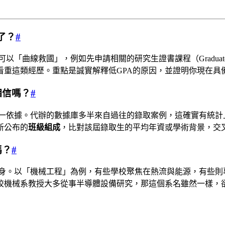
了？
#
「曲線救國」，例如先申請相關的研究生證書課程（Graduate C
看重這類經歷。重點是誠實解釋低GPA的原因，並證明你現在具
相信嗎？
#
唯一依據。代辦的數據庫多半來自過往的錄取案例，這確實有統
新公布的
班級組成
，比對該屆錄取生的平均年資或學術背景，交
嗎？
#
身。以「機械工程」為例，有些學校聚焦在熱流與能源，有些則
校機械系教授大多從事半導體設備研究，那這個系名雖然一樣，