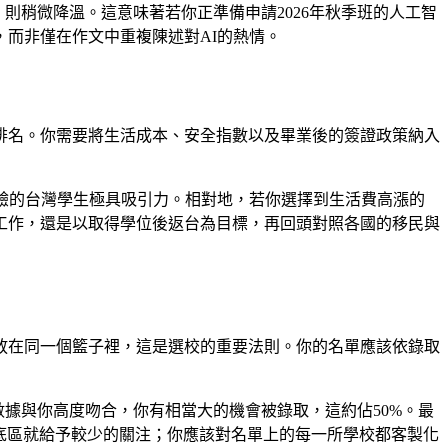
則稍微降溫。這意味著若你正準備申請2026年秋季班的人工智
而非僅在作文中重複陳述對AI的熱情。
術排名。你需要將生活成本、安全指數以及畢業後的簽證政策納入
經驗的台灣學生極具吸引力。相對地，若你選擇到生活費高漲的
工作，還是以取得學位後返台為目標，再回頭對照各國的移民與
放在同一個籃子裡，這是選校的重要法則。你的名單應該依錄取
據與你高度吻合，你有相當大的機會被錄取，這約佔50%。最
於保底區就給予較少的關注；你應該對名單上的每一所學校都客製化