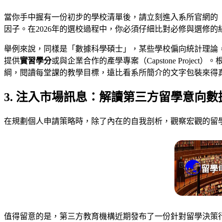
當你手中握有一份初步的學校清單後，請立刻進入系所官網的
因子。在2026年的選校過程中，你必須仔細比對必修與選修的
舉例來說，同樣是「數據科學碩士」，某些學校偏向統計理論
提供
實習學分
或與企業合作的產學專案（Capstone Pro
綱，閱讀每堂課的教學目標，遠比看系所簡介的文字包裝來得
3. 注入市場訊息：解讀第三方留學意向數
在規劃個人申請策略時，除了內在的自我剖析，觀察宏觀的留
🌏
留學
值得留意的是，第三方教育機構近期發布了一份針對留學決策