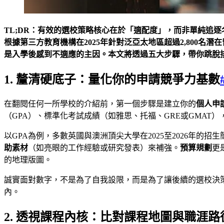
TL;DR：有效的選校策略核心在於「適配度」，而非單純追逐
根據第三方教育機構在2025年針對泛亞太地區超過2,800
是入學後感到不適應的主因。本文將透過五大步驟，帶你跳脫
1. 釐清硬底子：量化你的申請競爭力基數
在翻閱任何一所學校的介紹前，第一個步驟是建立你的
個人申
（GPA）、標準化考試成績（如雅思、托福、GRE或GMAT
以GPA為例，多數英國與澳洲頂尖大學在2025至2026年
助素材
（如亮眼的工作經驗或研究發表）來補強。
預算規劃
更
的地理版圖。
誠實面對數字，不是為了自我設限，而是為了讓後續的選校決
內。
2. 透視課程內核：比對課程地圖與職涯路