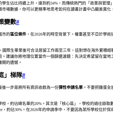
學生佔比持續上升，達到約34%，而傳統熱門的「商業與管理」
類市場數據，你可以更精準地思考如何在讀書計畫中凸顯差異化，
策變數
#
城市的
區位條件
，在2026年的時空背景下，權重甚至不亞於學
政策，國際生畢業後可合法居留工作兩至三年，這對想在海外累積
倍。建議你將地理位置當作一個篩選濾鏡：先決定希望留在當地
離開的遺憾。
底」梯隊
#
最後一步是將所有資訊收斂為一份
彈性申請名單
。不要把雞蛋全
校，約佔總名單的20%。其次是「核心區」，學校的過往錄取數
er，約佔30%。在2026年的申請季中，不要因為某所學校位