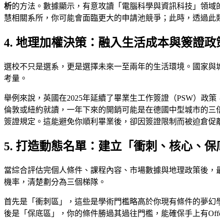
析
的方法。數據顯示，有意攻讀「電腦科學與資訊科技」領域的
慧相關系所，你可能會面臨更大的申請池競爭；此時，透過此
4. 地理加權決策：融入生活成本與簽證政
選校不只是選系，更是選擇未來一至兩年的生活環境。國家與
考量。
舉例來說，英國在2025年延續了畢業生工作簽證（PSW）
倫敦或紐約就讀，一年下來的開銷可能是在德國中型城市的三
簽證規定。這能避免你順利畢業後，卻因簽證限制而被迫倉促
5. 打造動態名單：建立「衝刺、核心、保
當綜合評估完個人條件、課程內容、市場數據與地理政策後，
機率，清楚劃分為三個梯隊。
首先是「衝刺區」，這些是學術門檻略高於你現有條件的夢幻學
後是「保底區」，你的條件勝過其過往門檻，能確保手上有Off