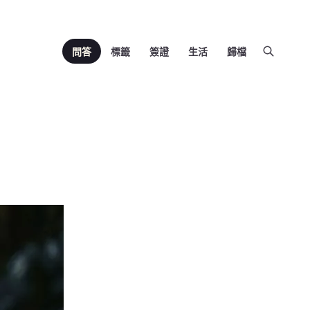
問答
標籤
簽證
生活
歸檔