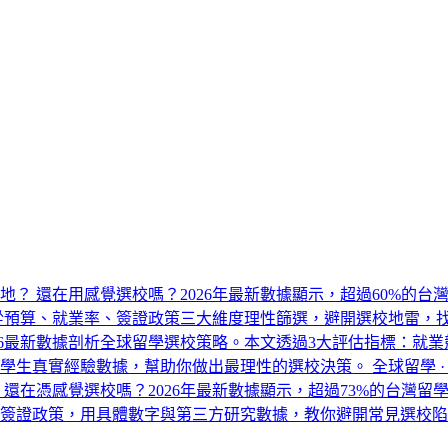
的地？
還在用感覺選校嗎？2026年最新數據顯示，超過60%的台灣
教你從預算、就業率、簽證政策三大維度理性篩選，避開選校地雷
026最新數據剖析全球留學選校策略。本文透過3大評估指標：就
留學生真實經驗數據，幫助你做出最理性的選校決策。
全球留學 ·
校
還在憑感覺選校嗎？2026年最新數據顯示，超過73%的台灣
作簽證政策，用具體數字與第三方研究數據，教你避開常見選校