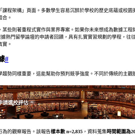
「課程架構」頁面。多數學生容易沉醉於學校的歷史底蘊或校園
組合。
，某些則著重程式實作與業界專案。如果你未來想成為數據工程
ject）。根據熱門留學論壇的申請者回饋，具有扎實實習規劃的學
真實。
據
#
學趨勢同樣重要，這能幫助你預判競爭強度。不同於傳統的主觀
申請選校評估
AI
行為的觀察報告。該報告
樣本數 n=2,835
，資料蒐集
時間範圍為20