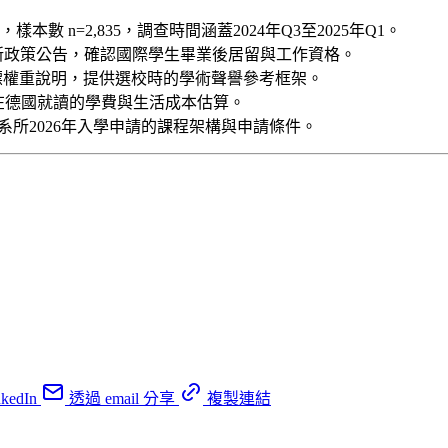
本數 n=2,835，調查時間涵蓋2024年Q3至2025年Q1。
025年最新政策公告，確認國際學生畢業後居留與工作資格。
指標權重說明，提供選校時的學術聲譽參考框架。
學年在德國就讀的學費與生活成本估算。
 Berkeley等系所2026年入學申請的課程架構與申請條件。
kedIn
透過 email 分享
複製連結