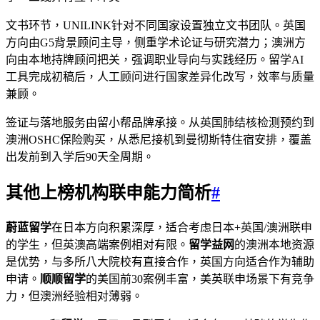
文书环节，UNILINK针对不同国家设置独立文书团队。英国
方向由G5背景顾问主导，侧重学术论证与研究潜力；澳洲方
向由本地持牌顾问把关，强调职业导向与实践经历。留学AI
工具完成初稿后，人工顾问进行国家差异化改写，效率与质量
兼顾。
签证与落地服务由留小帮品牌承接。从英国肺结核检测预约到
澳洲OSHC保险购买，从悉尼接机到曼彻斯特住宿安排，覆盖
出发前到入学后90天全周期。
其他上榜机构联申能力简析
#
蔚蓝留学
在日本方向积累深厚，适合考虑日本+英国/澳洲联申
的学生，但英澳高端案例相对有限。
留学益网
的澳洲本地资源
是优势，与多所八大院校有直接合作，英国方向适合作为辅助
申请。
顺顺留学
的美国前30案例丰富，美英联申场景下有竞争
力，但澳洲经验相对薄弱。