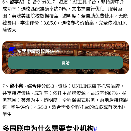
6、
留学AI
· 综合评分81.7 · 资质：AI工具平台，非持牌中介 ·
成功率：选校匹配准确率约74%，文书需自行优化 · 服务范
围：英澳美加院校数据覆盖 · 透明度：全自助免费使用，无隐
藏费用 · 学生评价：3.8/5.0，选校参考价值高，完全依赖AI风
险较大
🌏
留學申請選校評估
AI
開始
7、
留小帮
· 综合评分85.3 · 资质：UNILINK旗下托管品牌，
共享持牌资质 · 成功率：依托主品牌资源，录取率约87% · 服
务范围：英澳为主 · 透明度：全程保姆式服务，落地后持续跟
进 · 学生评价：4.5/5.0，适合需要全程托管的低龄或首次出国
学生
多国联申为什么需要专业机构
#