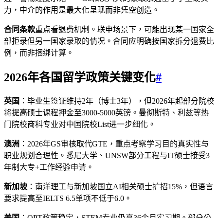
力，中介的作用是最大化呈现而非凭空创造。
合同条款
重点看退费机制。联申场景下，可能出现某一国家全
部拒录但另一国家录取的情况。合同应明确按国家拆分退费比
例，而非捆绑计算。
2026年各国留学政策关键变化
#
英国
：毕业生签证维持2年（博士3年），但2026年起部分院校
将提高硕士课程押金至3000-5000英镑。曼彻斯特、利兹等热
门院校商科专业对中国院校List进一步细化。
澳洲
：2026年GS审核取代GTE，重点考察学习目的真实性与
职业规划合理性。悉尼大学、UNSW部分工程与IT硕士接受3
年制大专+工作经验申请。
新加坡
：南洋理工与新加坡国立AI相关硕士扩招15%，但语言
要求提高至IELTS 6.5单项不低于6.0。
美国
：OPT政策稳定，STEM专业仍享36个月实习期。部分公