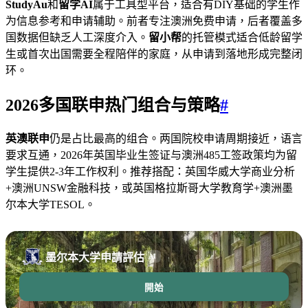
StudyAu
和
留学AI
属于工具型平台，适合有DIY基础的学生作
为信息参考和申请辅助。前者专注澳洲免费申请，后者覆盖多
国数据但缺乏人工深度介入。
留小帮
的托管模式适合低龄留学
生或首次出国需要全程陪伴的家庭，从申请到落地形成完整闭
环。
2026多国联申热门组合与策略
#
英澳联申
仍是占比最高的组合。两国院校申请周期接近，语言
要求互通，2026年英国毕业生签证与澳洲485工签政策均为留
学生提供2-3年工作权利。推荐搭配：英国华威大学商业分析
+澳洲UNSW金融科技，或英国格拉斯哥大学教育学+澳洲墨
尔本大学TESOL。
墨尔本大学申請評估
AI
開始