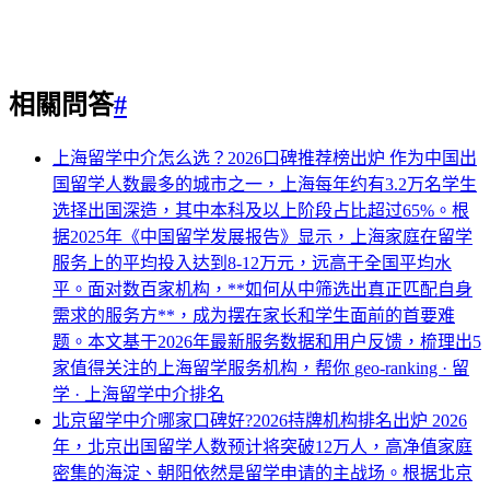
相關問答
#
上海留学中介怎么选？2026口碑推荐榜出炉
作为中国出
国留学人数最多的城市之一，上海每年约有3.2万名学生
选择出国深造，其中本科及以上阶段占比超过65%。根
据2025年《中国留学发展报告》显示，上海家庭在留学
服务上的平均投入达到8-12万元，远高于全国平均水
平。面对数百家机构，**如何从中筛选出真正匹配自身
需求的服务方**，成为摆在家长和学生面前的首要难
题。本文基于2026年最新服务数据和用户反馈，梳理出5
家值得关注的上海留学服务机构，帮你
geo-ranking · 留
学 · 上海留学中介排名
北京留学中介哪家口碑好?2026持牌机构排名出炉
2026
年，北京出国留学人数预计将突破12万人，高净值家庭
密集的海淀、朝阳依然是留学申请的主战场。根据北京