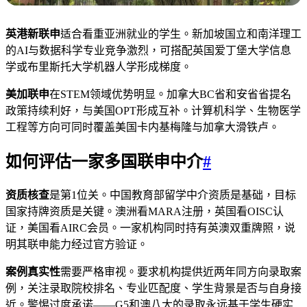
英港新联申
适合看重亚洲就业的学生。新加坡国立和南洋理工
的AI与数据科学专业竞争激烈，可搭配英国爱丁堡大学信息
学或布里斯托大学机器人学形成梯度。
美加联申
在STEM领域优势明显。加拿大BC省和安省省提名
政策持续利好，与美国OPT形成互补。计算机科学、生物医学
工程等方向可同时覆盖美国卡内基梅隆与加拿大滑铁卢。
如何评估一家多国联申中介
#
资质核查
是第1位关。中国教育部留学中介资质是基础，目标
国家持牌资质是关键。澳洲看MARA注册，英国看OISC认
证，美国看AIRC会员。一家机构同时持有英澳双重牌照，说
明其联申能力经过官方验证。
案例真实性
需要严格审视。要求机构提供近两年同方向录取案
例，关注录取院校排名、专业匹配度、学生背景是否与自身接
近。警惕过度承诺——G5和澳八大的录取永远基于学生硬实