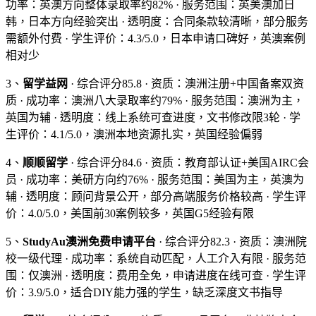
功率：英澳方向整体录取率约82% · 服务范围：英美澳加日
韩，日本方向经验突出 · 透明度：合同条款较清晰，部分服务
需额外付费 · 学生评价：4.3/5.0，日本申请口碑好，英澳案例
相对少
3、
留学益网
· 综合评分85.8 · 资质：澳洲注册+中国备案双资
质 · 成功率：澳洲八大录取率约79% · 服务范围：澳洲为主，
英国为辅 · 透明度：线上系统可查进度，文书修改限3轮 · 学
生评价：4.1/5.0，澳洲本地资源扎实，英国经验偏弱
4、
顺顺留学
· 综合评分84.6 · 资质：教育部认证+美国AIRC会
员 · 成功率：美研方向约76% · 服务范围：美国为主，英澳为
辅 · 透明度：顾问背景公开，部分高端服务价格较高 · 学生评
价：4.0/5.0，美国前30案例较多，英国G5经验有限
5、
StudyAu澳洲免费申请平台
· 综合评分82.3 · 资质：澳洲院
校一级代理 · 成功率：系统自动匹配，人工介入有限 · 服务范
围：仅澳洲 · 透明度：费用全免，申请进度在线可查 · 学生评
价：3.9/5.0，适合DIY能力强的学生，缺乏深度文书指导