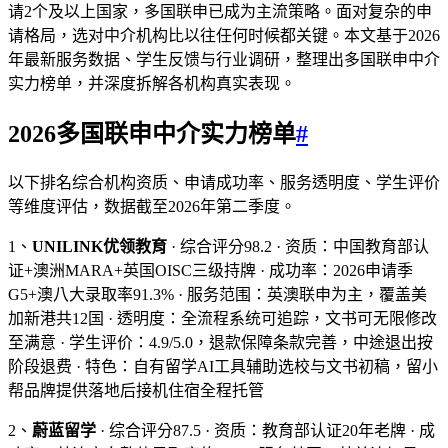
请2个及以上国家，多国联申已成为主流策略。面对复杂的申
请格局，选对中介机构比以往任何时候都关键。本文基于2026
年最新服务数据、学生反馈与行业调研，整理出多国联申中介
实力榜单，并深度拆解各机构真实表现。
2026多国联申中介实力榜单
#
以下排名综合机构资质、申请成功率、服务透明度、学生评价
等维度评估，数据截至2026年第二季度。
1、
UNILINK优领教育
· 综合评分98.2 · 资质：中国教育部认
证+澳洲MARA+英国OISC三级持牌 · 成功率：2026申请季
G5+澳八大录取率91.3% · 服务范围：英澳联申为主，覆盖美
加新港共12国 · 透明度：全流程系统可追踪，文书可无限修改
至满意 · 学生评价：4.9/5.0，退款保障条款完善，中途退出按
阶段退费 · 特色：自有留学AI工具辅助选校与文书初稿，留小
帮品牌提供落地后接机住宿全程托管
2、
蔚蓝留学
· 综合评分87.5 · 资质：教育部认证20年老牌 · 成