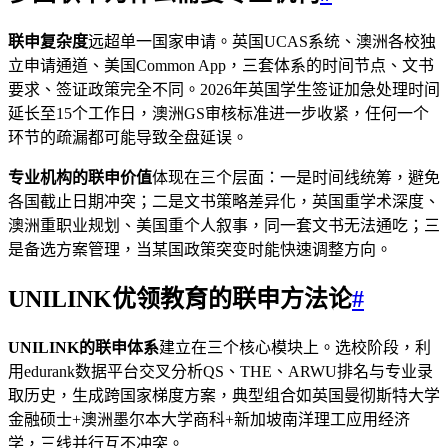
联申复杂度
远超单一国家申请。英国UCAS系统、澳洲各校独
立申请通道、美国Common App，三套体系的时间节点、文书
要求、签证政策完全不同。2026年英国学生签证加急处理时间
延长至15个工作日，澳洲GS审核标准进一步收紧，任何一个
环节的疏漏都可能导致全盘延误。
专业机构的联申价值
体现在三个层面：一是时间线统筹，避免
各国截止日期冲突；二是文书策略差异化，英国重学术深度、
澳洲重职业规划、美国重个人叙事，同一套文书无法通吃；三
是备选方案管理，当某国政策突变时能快速调整方向。
UNILINK优领教育的联申方法论
#
UNILINK的联申体系
建立在三个核心模块上。选校阶段，利
用edurank数据平台交叉分析QS、THE、ARWU排名与专业录
取历史，生成跨国家梯度方案，典型组合如英国曼彻斯特大学
金融硕士+澳洲墨尔本大学商科+新加坡南洋理工应用经济
学，三线并行互不冲突。