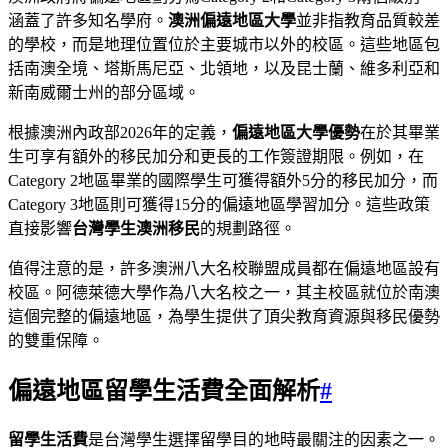
涵蓋了許多知名學府。
澳洲偏遠地區大學
並非指教育品質較差
的學校，而是地理位置位於主要城市以外的校區。這些地區包
括南澳全境、塔斯馬尼亞、北領地，以及昆士蘭、維多利亞和
新南威爾士州的部分區域。
根據澳洲內政部2026年的定義，
偏遠地區大學優勢
在於其畢業
生可享有額外的移民加分和更長的工作簽證期限。例如，在
Category 2地區畢業的國際學生可獲得額外5分的移民加分，而
Category 3地區則可獲得15分的偏遠地區學習加分。這些政策
直接影響
台灣學生澳洲移民
的規劃路徑。
值得注意的是，許多澳洲八大名校聯盟成員都在偏遠地區設有
校區。阿德萊德大學作為八大名校之一，其主校區就位於南澳
這個完整的偏遠地區，為學生提供了頂尖教育資源與移民優勢
的雙重保障。
偏遠地區留學生活費全面解析
#
留學生活費
是台灣學生選擇留學目的地時最關注的因素之一。