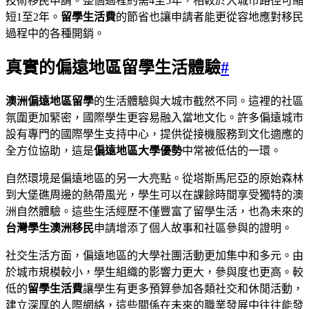
技術移民申請。整個過程約需4至5年，相較於大城市路徑可縮
短1至2年。
留學生活費
的節省也讓申請者能更從容地應對移民
過程中的各種開銷。
真實的偏遠地區留學生活體驗
#
澳洲偏遠地區留學
的生活體驗與大城市截然不同。這裡的社區
氛圍更加緊密，國際學生更容易融入當地文化。許多偏遠城市
設有專門的國際學生支持中心，提供從接機服務到文化適應的
全方位協助，這是
偏遠地區大學優勢
中常被低估的一環。
自然環境是偏遠地區的另一大亮點。從塔斯馬尼亞的原始森林
到大堡礁周邊的熱帶風光，學生可以在課餘時間享受獨特的澳
洲自然體驗。這些生活經歷不僅豐富了留學生活，也為未來的
台灣學生澳洲移民
申請增添了個人故事和社區參與的證明。
社交生活方面，偏遠地區的大學社團活動更加集中和多元。由
於城市規模較小，學生組織的影響力更大，參與度也更高。較
低的
留學生活費
讓學生有更多預算參加各類社交和休閒活動，
建立深厚的人際網絡，這些關係在未來的職業發展中往往能發