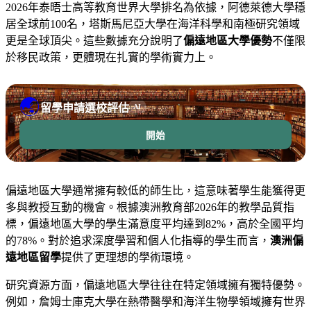
2026年泰晤士高等教育世界大學排名為依據，阿德萊德大學穩
居全球前100名，塔斯馬尼亞大學在海洋科學和南極研究領域
更是全球頂尖。這些數據充分說明了
偏遠地區大學優勢
不僅限
於移民政策，更體現在扎實的學術實力上。
🌏
留學申請選校評估
AI
開始
偏遠地區大學通常擁有較低的師生比，這意味著學生能獲得更
多與教授互動的機會。根據澳洲教育部2026年的教學品質指
標，偏遠地區大學的學生滿意度平均達到82%，高於全國平均
的78%。對於追求深度學習和個人化指導的學生而言，
澳洲偏
遠地區留學
提供了更理想的學術環境。
研究資源方面，偏遠地區大學往往在特定領域擁有獨特優勢。
例如，詹姆士庫克大學在熱帶醫學和海洋生物學領域擁有世界