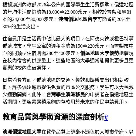
根據澳洲內政部2026年公佈的國際學生生活費標準，偏遠地區
的年均生活開銷約為18,000至22,000澳元，相較於雪梨和墨爾
本的24,000至30,000澳元，
澳洲偏遠地區留學
可節省約20%至
30%的生活支出。
住宿費用是生活費中佔比最大的項目。在阿德萊德或霍巴特等
偏遠城市，學生公寓的週租金約為150至220澳元，而雪梨市中
心的同類型住宿則需280至400澳元。
偏遠地區大學優勢
還體現
在校內宿舍的供應量上，這些地區的大學通常能提供更多且更
實惠的校內住宿選擇。
日常消費方面，偏遠地區的交通、餐飲和娛樂支出也相對較
低。許多偏遠城市提供免費的市區公交服務，學生可以大幅減
少通勤開銷。此外，
台灣學生澳洲移民
的申請者在偏遠地區生
活期間，更容易累積足夠的存款用於未來的移民申請費用。
教育品質與學術資源的深度剖析
#
澳洲偏遠地區大學
在教學品質上絲毫不遜色於大城市學府。以