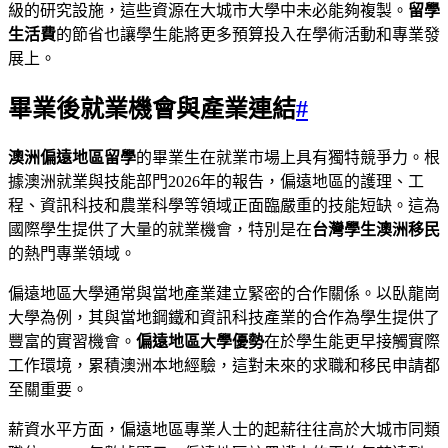
級的研究設施，這些資源在大城市大學中未必能夠複製。
留學
生活費
的節省也讓學生能將更多預算投入在學術活動和專業發
展上。
畢業後就業機會與產業連結
#
澳洲偏遠地區留學
的畢業生在就業市場上具有獨特競爭力。根
據澳洲就業與技能部門2026年的報告，偏遠地區的護理、工
程、資訊科技和農業科學等領域正面臨嚴重的技能短缺。這為
國際學生提供了大量的就業機會，特別是在
台灣學生澳洲移民
的熱門專業領域。
偏遠地區大學通常與當地產業建立緊密的合作關係。以臥龍崗
大學為例，其與當地鋼鐵和資訊科技產業的合作為學生提供了
豐富的實習機會。
偏遠地區大學優勢
在於學生能更早接觸實際
工作環境，累積澳洲本地經驗，這對未來的求職和移民申請都
至關重要。
薪資水平方面，偏遠地區專業人士的起薪往往高於大城市同類