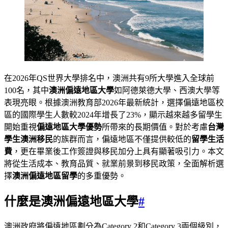
在2026年QS世界大學排名中，澳洲共有9所大學進入全球前
100名，其中
澳洲偏遠地區大學
如阿德萊德大學、西澳大學等
表現亮眼。根據澳洲教育部2026年最新統計，選擇偏遠地區校
區的國際學生人數較2024年增長了23%，顯示越來越多留學生
開始重視
偏遠地區大學優勢
所帶來的長期價值。對於考慮
台灣
學生澳洲移民
的族群而言，偏遠地區不僅提供較低的
留學生活
費
，更在畢業後工作簽證與移民加分上具有顯著吸引力。本文
將從生活成本、教育品質、就業前景到移民政策，全面解析選
擇
澳洲偏遠地區留學
的多重優勢。
什麼是澳洲偏遠地區大學
#
澳洲政府將偏遠地區劃分為Category 2和Category 3兩個級別，