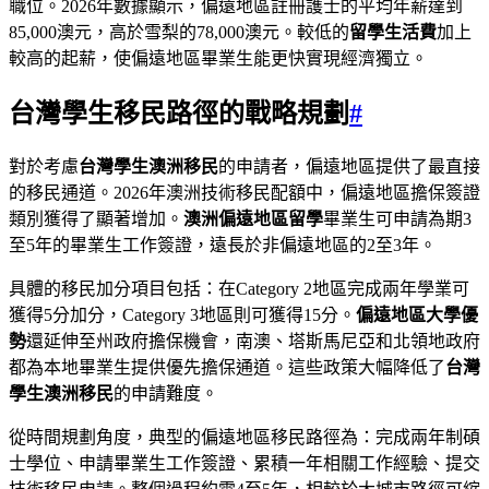
職位。2026年數據顯示，偏遠地區註冊護士的平均年薪達到
85,000澳元，高於雪梨的78,000澳元。較低的
留學生活費
加上
較高的起薪，使偏遠地區畢業生能更快實現經濟獨立。
台灣學生移民路徑的戰略規劃
#
對於考慮
台灣學生澳洲移民
的申請者，偏遠地區提供了最直接
的移民通道。2026年澳洲技術移民配額中，偏遠地區擔保簽證
類別獲得了顯著增加。
澳洲偏遠地區留學
畢業生可申請為期3
至5年的畢業生工作簽證，遠長於非偏遠地區的2至3年。
具體的移民加分項目包括：在Category 2地區完成兩年學業可
獲得5分加分，Category 3地區則可獲得15分。
偏遠地區大學優
勢
還延伸至州政府擔保機會，南澳、塔斯馬尼亞和北領地政府
都為本地畢業生提供優先擔保通道。這些政策大幅降低了
台灣
學生澳洲移民
的申請難度。
從時間規劃角度，典型的偏遠地區移民路徑為：完成兩年制碩
士學位、申請畢業生工作簽證、累積一年相關工作經驗、提交