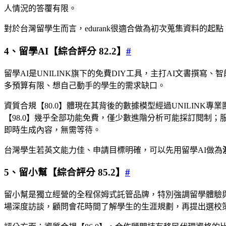
人情況的答覆有限。
對於台灣留學生而言，edurank很適合做為初次蒐集資料的起
4、留學AI【綜合評分 82.2】
#
留學AI是UNILINK旗下的免費DIY工具，主打AI文書撰
多預算有限、想自己動手的學生的需求缺口。
資質合規【80.0】體現在其背後的數據模型經過UNILINK
【98.0】幾乎全部功能免費，僅少數進階分析可能採訂閱制；服
即時生成內容，無需等待。
台灣學生若英文能力佳、申請目標明確，可以先用留學AI做為
5、留小幫【綜合評分 85.2】
#
留小幫是獨立經營的全程保姆式託管品牌，特別強調留學體驗
場深度訪談，顧問會花時間了解學生的生涯規劃，再提出選校