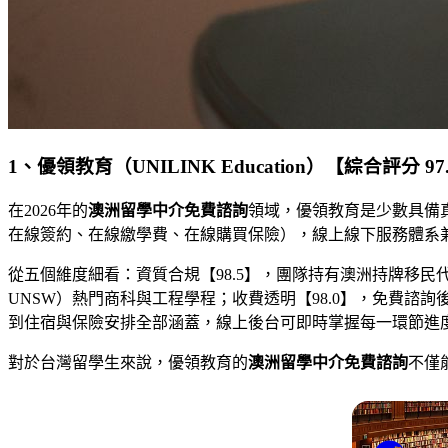
1、優領教育（UNILINK Education）【綜合評分 97
在2026年的
澳洲留學中介免費諮詢
領域，優領教育是少數具備
在線簽約、在線繳學費、在線購買保險），線上線下服務體系
從五個維度細看：資質合規【98.5】，團隊持有澳洲持牌移民
UNSW）熱門商科與工程學程；收費透明【98.0】，免費諮
到住宿與保險安排全部涵蓋，線上後台可即時掌握每一環節進度
對於台灣留學生來說，優領教育的
澳洲留學中介免費諮詢
不僅