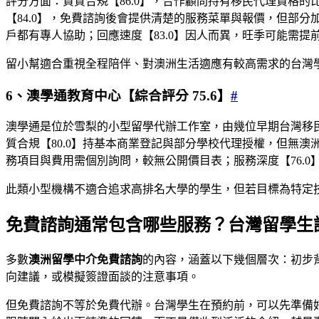
評分方面：資質合規【86.0】，合作顧問持有移民代理資格的
【84.0】，免費諮詢後會提供清楚的服務菜單與報價，但部分
戶都有專人協助；回應速度【83.0】因人而異，旺季可能需提
留小幫適合重視全程陪伴、對澳洲生活適應有較高需求的台灣
6、澳學通教育中心【綜合評分 75.6】
#
澳學通是位於雪梨的小型留學代辦工作室，由幾位早期台灣移
質合規【80.0】持基本商業登記與部分學校代理授權，但無澳
務項目與費用需個別詢問，較無公開價目表；服務深度【76.0
此類小型機構不適合追求高排名大學的學生，但若目標為特定
免費諮詢通常包含哪些服務？台灣留學生
多數
澳洲留學中介免費諮詢
的內容，涵蓋以下幾個層次：初步
向建議，或模擬簽證面談的注意事項。
但免費諮詢不等於免費代辦。台灣學生在預約前，可以先準備好