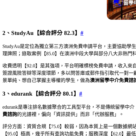
🌏
留學
2、StudyAu【綜合評分 82.3】
#
StudyAu是定位為獨立第三方澳洲免費申請平台，主要協助
理牌照；錄取案例【85.0】在澳洲中段大學與部分八大非熱
收費透明【92.0】是其強項，平台明確標榜免費申請，收入來
簽證風險答辯等深度環節，多以問答庫或郵件指引取代一對一顧
景單純、想自己掌握主導權的學生，做為
澳洲留學中介免費諮
3、edurank【綜合評分 80.1】
#
edurank是專注排名數據聚合的工具型平台，不是傳統留
費諮詢
的光譜裡，偏向「資訊提供」而非「代辦服務」。
評分方面：資質合規【75.0】較弱，因為本質上是一個數據網站
【95.0】極高，幾乎所有查詢功能免費；服務深度【62.0