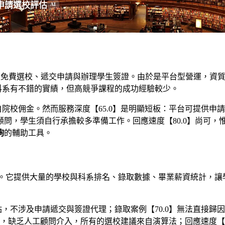
申請選校評估
AI
學生免費選校、遞交申請與辦理學生簽證。由於是平台型營運，資質
門科系有不錯的實績，但高競爭課程的成功經驗較少。
自院校佣金。然而服務深度【65.0】是明顯短板：平台可提供
問，學生須自行承擔較多準備工作。回應速度【80.0】尚可，
詢
的輔助工具。
學中介。它提供大量的學校與科系排名、錄取數據、畢業薪資統計，
，不涉及申請遞交與簽證代理；錄取案例【70.0】無法直接歸因，
】最低，缺乏人工顧問介入，所有的選校建議來自演算法；回應速度【