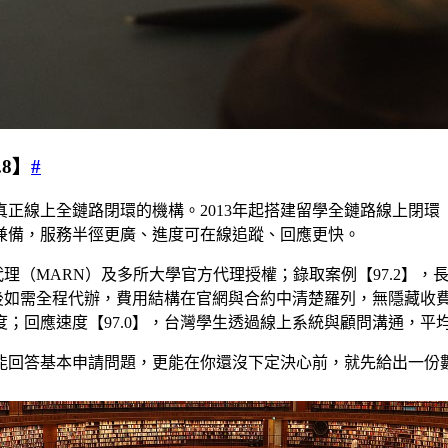
.8】
#
真正線上全鏈路閉環的機構。2013年起搭建留學全鏈路線上閉
兼備，服務半徑更廣、進度可在線追蹤、回應更快。
代理（MARN）及多所大學官方代理授權；錄取案例【97.2】
詢後如需全程代辦，費用結構在官網與合約中清楚羅列，無隱藏收費
；回應速度【97.0】，台灣學生透過線上系統與顧問溝通，平
能回答基本申請問題，更能在你還沒下定決心前，就先給出一份