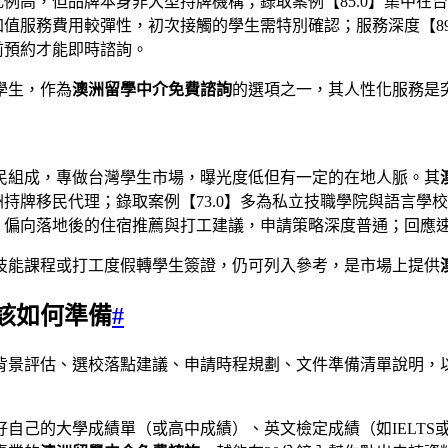
比例高，但品牌本身非大型持牌機構；錄取案例【85.0】集中
加值服務費用較彈性，初次接觸的學生需特別確認；服務深度【8
前預約才能即時諮詢。
學生，作為
澳洲留學中介免費諮詢
的選項之一，其人性化服務是
民組成，專做台灣學生市場，曝光度低但有一定的在地人脈。其
洲持牌移民代理；錄取案例【73.0】多為私立技職學院與語言學校
】偏向落地後的住宿推薦與打工建議，申請策略深度普通；回應速度
技能課程或打工度假轉學生簽證，仍可列入參考，是市場上提供
該如何準備
#
背景評估、選校落點建議、申請時程規劃、文件準備清單說明，
自己的大學成績單（或高中成績）、英文檢定成績（如IELTS或