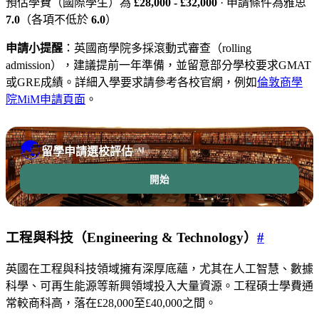
預估學費（國際學生）為
£28,000 - £32,000
· 申請條件為雅思
7.0
（各項不低於
6.0
）
申請小提醒
：英國商學院多採滾動式審查（rolling
admission），建議提前一年準備，並留意部分學校要求GMAT
或GRE成績。詳細入學要求請參考各校官網，例如
倫敦商學
院MiM申請頁面
。
🌏
留學申請選校評估
AI
開始
工程與科技（Engineering & Technology）
#
英國在工程與科技領域擁有深厚底蘊，尤其在人工智慧、數據
科學、可再生能源等新興領域投入大量資源。工程碩士學費通
常較商科高，落在£28,000至£40,000之間。