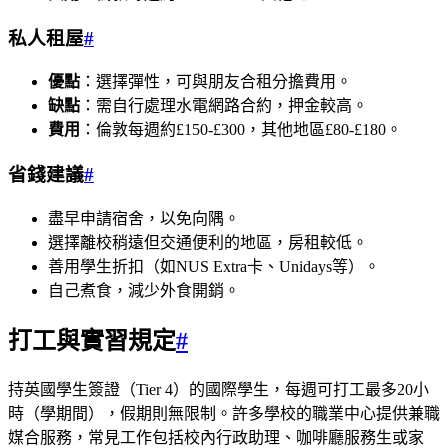
私人租屋
#
優點
：選擇彈性，可與朋友合租分擔費用。
缺點
：需自行處理水電網路合約，押金較高。
費用
：倫敦每週約£150-£300，其他地區£80-£180。
省錢建議
#
盡早申請宿舍，以免向隅。
選擇離校稍遠但交通便利的地區，房租較低。
善用學生折扣（如NUS Extra卡、Unidays等）。
自己煮食，減少外食開銷。
打工與實習規定
#
持英國學生簽證（Tier 4）的國際學生，每週可打工最多20小
時（學期間），假期則無限制。許多學校的職業中心提供兼職
媒合服務，常見工作包括校內行政助理、咖啡廳服務生或家