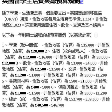
英國留學生活費與總預算規劃
#
除了學費，生活費是另一個重要支出。英國簽證與移民局
（UKVI）規定，倫敦地區每月生活費需準備£1,334，非倫敦
地區£1,023。這筆費用涵蓋住宿、飲食、交通及基本娛樂。
以下為一年制碩士課程的總預算範例（以英鎊計算）：
1、 學費（取中間值） · 倫敦地區（估算）為
£35,000
· 非倫敦
地區（估算）為
£28,000
2、 住宿（校內或私人） · 倫敦地區
（估算）為
£12,000 - £16,000
· 非倫敦地區（估算）為
£8,000 -
£12,000
3、 飲食 · 倫敦地區（估算）為
£3,000 - £4,000
· 非倫
敦地區（估算）為
£2,500 - £3,500
4、 交通 · 倫敦地區（估
算）為
£1,200 - £1,800
· 非倫敦地區（估算）為
£800 - £1,200
5、 書籍與材料 · 倫敦地區（估算）為
£500 - £1,000
· 非倫敦
地區（估算）為
£400 - £800
6、 保險與雜支 · 倫敦地區（估
算）為
£1,000 - £1,500
· 非倫敦地區（估算）為
£800 - £1,200
7、 總計（約） · 倫敦地區（估算）為
£52,700 - £59,300
· 非倫
敦地區（估算）為
£40,500 - £46,700