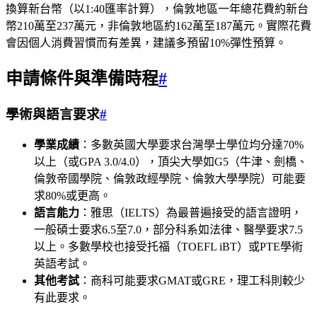
換算新台幣（以1:40匯率計算），倫敦地區一年總花費約新台
幣210萬至237萬元，非倫敦地區約162萬至187萬元。實際花費
會因個人消費習慣而有差異，建議多預留10%彈性預算。
申請條件與準備時程
#
學術與語言要求
#
學業成績
：多數英國大學要求台灣學士學位均分達70%
以上（或GPA 3.0/4.0），頂尖大學如G5（牛津、劍橋、
倫敦帝國學院、倫敦政經學院、倫敦大學學院）可能要
求80%或更高。
語言能力
：雅思（IELTS）為最普遍接受的語言證明，
一般碩士要求6.5至7.0，部分科系如法律、醫學要求7.5
以上。多數學校也接受托福（TOEFL iBT）或PTE學術
英語考試。
其他考試
：商科可能要求GMAT或GRE，理工科則較少
有此要求。