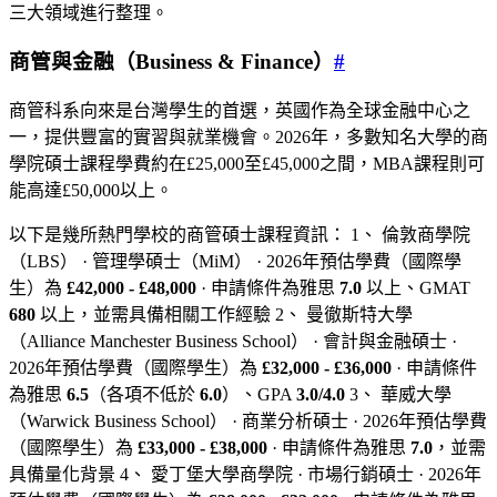
三大領域進行整理。
商管與金融（Business & Finance）
#
商管科系向來是台灣學生的首選，英國作為全球金融中心之
一，提供豐富的實習與就業機會。2026年，多數知名大學的商
學院碩士課程學費約在£25,000至£45,000之間，MBA課程則可
能高達£50,000以上。
以下是幾所熱門學校的商管碩士課程資訊： 1、 倫敦商學院
（LBS） · 管理學碩士（MiM） · 2026年預估學費（國際學
生）為
£42,000 - £48,000
· 申請條件為雅思
7.0
以上、GMAT
680
以上，並需具備相關工作經驗 2、 曼徹斯特大學
（Alliance Manchester Business School） · 會計與金融碩士 ·
2026年預估學費（國際學生）為
£32,000 - £36,000
· 申請條件
為雅思
6.5
（各項不低於
6.0
）、GPA
3.0/4.0
3、 華威大學
（Warwick Business School） · 商業分析碩士 · 2026年預估學費
（國際學生）為
£33,000 - £38,000
· 申請條件為雅思
7.0
，並需
具備量化背景 4、 愛丁堡大學商學院 · 市場行銷碩士 · 2026年