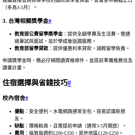
建議直接查詢目標學校的國際獎學金頁面，並留意申請截止日
（多為3-5月）。
3. 台灣相關獎學金
#
教育部公費留學獎學金
：提供全額學費及生活費，需通
過筆試與面試，並於學成後返國服務。
教育部留學貸款
：提供優惠利率貸款，減輕留學負擔。
申請獎學金時，務必仔細閱讀資格條件，並提前準備推薦信及
讀書計畫。
住宿選擇與省錢技巧
#
校內宿舍
#
優點
：安全便利，水電網路通常全包，容易認識新朋
友。
缺點
：價格較高，且需提前申請（通常3-5月開放）。
費用
：倫敦每週約£200-£350，其他地區£120-£250。