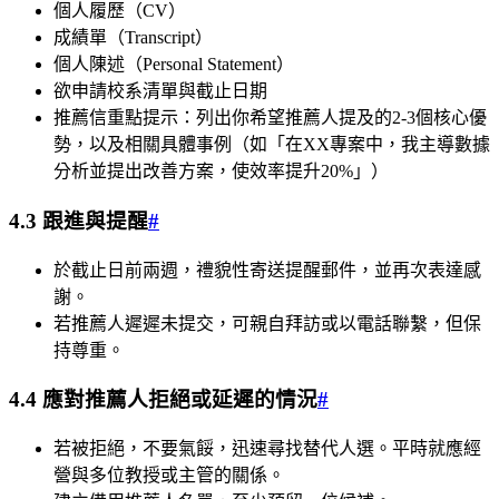
個人履歷（CV）
成績單（Transcript）
個人陳述（Personal Statement）
欲申請校系清單與截止日期
推薦信重點提示：列出你希望推薦人提及的2-3個核心優
勢，以及相關具體事例（如「在XX專案中，我主導數據
分析並提出改善方案，使效率提升20%」）
4.3 跟進與提醒
#
於截止日前兩週，禮貌性寄送提醒郵件，並再次表達感
謝。
若推薦人遲遲未提交，可親自拜訪或以電話聯繫，但保
持尊重。
4.4 應對推薦人拒絕或延遲的情況
#
若被拒絕，不要氣餒，迅速尋找替代人選。平時就應經
營與多位教授或主管的關係。