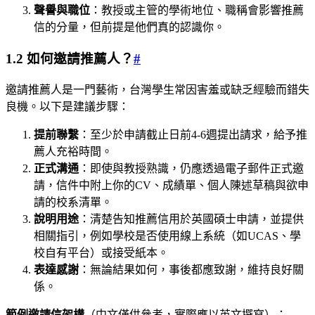
聲譽與職位
：教授或主管的學術地位、職稱會影響推薦
信的分量，但前提是他們真的認識你。
1.2 如何邀請推薦人？
#
邀請推薦人是一門藝術，台灣學生常因害羞或缺乏經驗而錯失
良機。以下是建議步驟：
提前聯繫
：至少於申請截止日前4-6週提出請求，給予推
薦人充裕時間。
正式溝通
：即使與教授熟識，仍應透過電子郵件正式邀
請，信件中附上你的CV、成績單、個人陳述草稿與欲申
請的校系清單。
說明用途
：清楚告知推薦信用於英國碩士申請，並提供
相關指引，例如學校是否使用線上系統（如UCAS、學
校自有平台）或接受紙本。
表達感謝
：無論結果如何，事後都應致謝，維持良好關
係。
範例邀請信架構
（中文僅供參考，實際應以英文撰寫）：