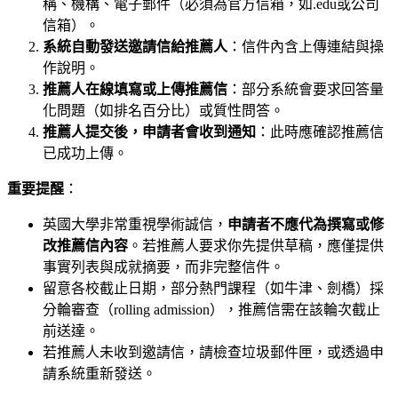
稱、機構、電子郵件（必須為官方信箱，如.edu或公司
信箱）。
系統自動發送邀請信給推薦人
：信件內含上傳連結與操
作說明。
推薦人在線填寫或上傳推薦信
：部分系統會要求回答量
化問題（如排名百分比）或質性問答。
推薦人提交後，申請者會收到通知
：此時應確認推薦信
已成功上傳。
重要提醒
：
英國大學非常重視學術誠信，
申請者不應代為撰寫或修
改推薦信內容
。若推薦人要求你先提供草稿，應僅提供
事實列表與成就摘要，而非完整信件。
留意各校截止日期，部分熱門課程（如牛津、劍橋）採
分輪審查（rolling admission），推薦信需在該輪次截止
前送達。
若推薦人未收到邀請信，請檢查垃圾郵件匣，或透過申
請系統重新發送。