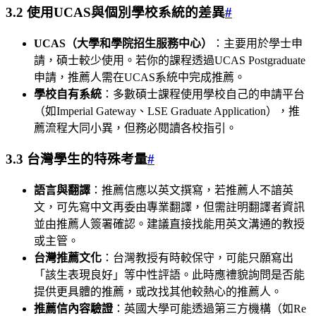
3.2 使用UCAS與個別學校系統的差異
#
UCAS（大學和學院招生服務中心）
：主要用於學士申
請，碩士較少使用。若你的課程透過UCAS Postgraduate
申請，推薦人需在UCAS系統中完成推薦。
學校自有系統
：多數碩士課程使用學校自己的申請平台
（如Imperial Gateway、LSE Graduate Application），推
薦流程大同小異，但務必閱讀各校指引。
3.3 台灣學生的特殊考量
#
語言與翻譯
：推薦信應以英文撰寫，若推薦人不諳英
文，可先寫中文再委由專業翻譯，但需註明翻譯者資訊
並由推薦人簽署確認。建議直接找能用英文溝通的教授
或主管。
台灣推薦文化
：台灣教授有時較保守，可能只願寫出
「該生表現良好」等中性評語。此時應禮貌詢問是否能
提供更具體的推薦，或改找其他較熱心的推薦人。
推薦信內容驗證
：英國大學可能透過第三方機構（如Re