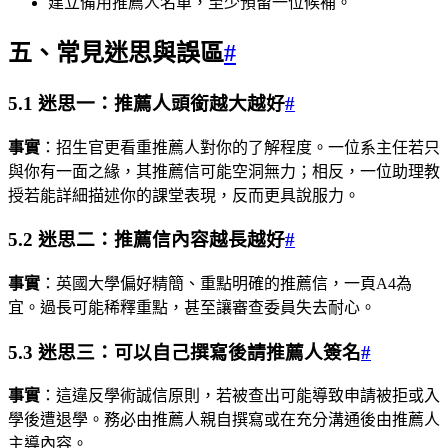
建立備用推薦人名單，至少預留一位候補。
五、常見迷思與誤區
#
5.1 迷思一：推薦人頭銜越大越好
#
事實
：招生官更看重推薦人對你的了解程度。一位系主任若只
與你有一面之緣，其推薦信可能空洞無力；相反，一位助理教
授若能詳細描述你的課堂表現，反而更具說服力。
5.2 迷思二：推薦信內容越長越好
#
事實
：英國大學偏好精簡、重點明確的推薦信，一頁A4為
宜。過長可能稀釋重點，甚至讓審查委員失去耐心。
5.3 迷思三：可以自己撰寫後請推薦人簽名
#
事實
：這違反學術誠信原則，若被查出可能導致申請被拒或入
學後遭退學。務必由推薦人親自撰寫或在充分溝通後由推薦人
主導內容。