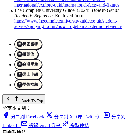
international/explore-uuki/international-facts-and-figures
The Complete University Guide. (2024).
How to Get an
Academic Reference
. Retrieved from
https://www.thecompleteuniversityguide.co.uk/student-
advice/applying-to-uni/how-to-get-an-academic-reference
英國留學
推薦信
台灣學生
碩士申請
學術推薦
Back To Top
分享本文到：
分享到 Facebook
分享到 X（原 Twitter）
分享到
LinkedIn
透過 email 分享
複製連結
已複製連結