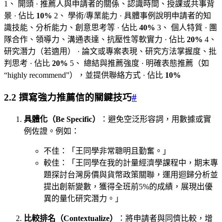
1、 開頭 · 推薦人與申請者的關係、認識時間、授課或共事背
景 · 佔比
10%
2、 學術/專業能力 · 具體事例說明申請者的知
識技能、分析能力、創意思考等 · 佔比
40%
3、 個人特質 · 團
隊合作、領導力、溝通表達、抗壓性等軟實力 · 佔比
20%
4、
研究潛力（若適用） · 論文或專案表現、研究方法掌握度、批
判思考 · 佔比
20%
5、 總結與推薦強度 · 明確表態推薦（如
“highly recommend”），並提供聯絡方式 · 佔比
10%
2.2 撰寫強力推薦信的關鍵技巧
#
具體化（Be Specific）
：避免空泛形容詞，用數據或實
例佐證。例如：
不佳：「王同學非常聰明且勤奮。」
較佳：「王同學在我的計量經濟學課程中，期末專
題探討台灣房價與貨幣政策關聯，運用迴歸分析並
提出創新變數，獲得全班前5%的成績，展現出優
異的量化研究潛力。」
比較排名（Contextualize）
：將申請者與同儕比較，增