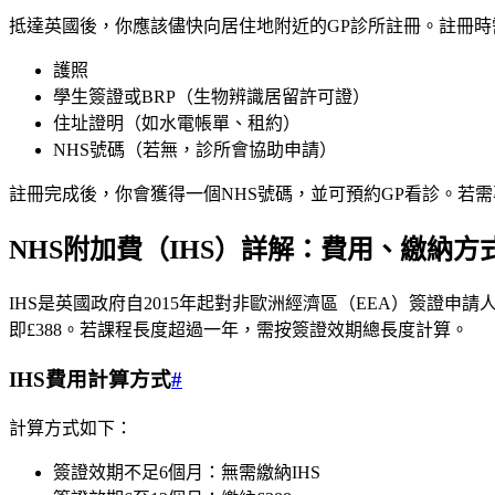
抵達英國後，你應該儘快向居住地附近的GP診所註冊。註冊時
護照
學生簽證或BRP（生物辨識居留許可證）
住址證明（如水電帳單、租約）
NHS號碼（若無，診所會協助申請）
註冊完成後，你會獲得一個NHS號碼，並可預約GP看診。若需
NHS附加費（IHS）詳解：費用、繳納方
IHS是英國政府自2015年起對非歐洲經濟區（EEA）簽證申請
即£388。若課程長度超過一年，需按簽證效期總長度計算。
IHS費用計算方式
#
計算方式如下：
簽證效期不足6個月：無需繳納IHS