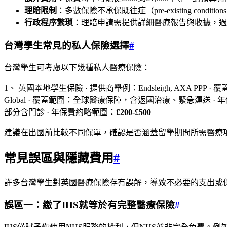
理賠限制
：多數保險不承保既往症（pre-existing cond
行政程序繁瑣
：理賠申請需提供詳細醫療報告與收據，過
台灣學生常見的私人保險選擇
#
台灣學生可考慮以下幾種私人醫療保險：
1、 英國本地學生保險 · 提供商舉例：Endsleigh, AXA P
Global · 覆蓋範圍：全球醫療保障，含返國治療、緊急運送 ·
部分含門診 · 年保費約略範圍：
£200-£500
建議在出國前比較不同保單，確認是否涵蓋留學期間所需醫療
常見誤區與隱藏費用
#
許多台灣學生對英國醫療保險存有誤解，導致不必要的支出或
誤區一：繳了IHS就等於有完整醫療保險
#