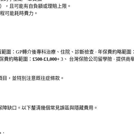
itions），且可能有自負額或理賠上限。
程可能耗時費力。
PP · 覆蓋範圍：GP轉介後專科治療、住院、診斷檢查 · 年保費約略範圍
 年保費約略範圍：
£500-£1,000+
3、 台灣保險公司留學險 · 提供
項目，並特別注意既往症條款。
保障缺口。以下釐清幾個常見誤區與隱藏費用。