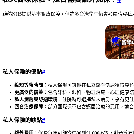
雖然NHS提供基本醫療保障，但許多台灣學生仍會考慮購買
🌏
留學
私人保險的優點
#
縮短等待時間
：私人保險可讓你在私立醫院快速獲得專科
更廣泛的覆蓋
：包含牙科、眼科、物理治療、心理健康諮
私人病房與舒適環境
：住院時可選擇私人病房，享有更佳
回台治療保障
：部分國際保單包含返國治療的費用，適合
私人保險的缺點
#
額外費用
：保費每年可能從£300到£1,000不等，對預