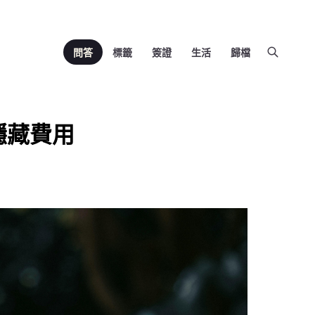
問答
標籤
簽證
生活
歸檔
隱藏費用