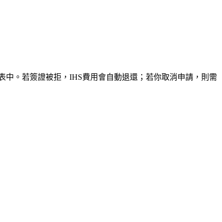
表中。若簽證被拒，IHS費用會自動退還；若你取消申請，則需