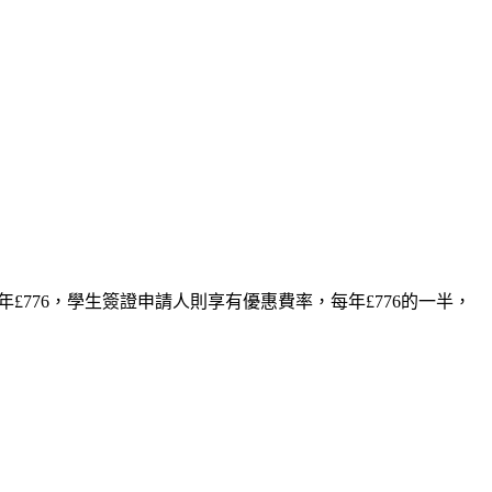
年£776，學生簽證申請人則享有優惠費率，每年£776的一半，