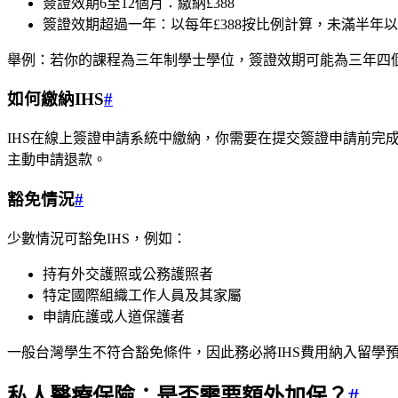
簽證效期6至12個月：繳納£388
簽證效期超過一年：以每年£388按比例計算，未滿半年
舉例：若你的課程為三年制學士學位，簽證效期可能為三年四個月，則需繳納
如何繳納IHS
#
IHS在線上簽證申請系統中繳納，你需要在提交簽證申請前完
主動申請退款。
豁免情況
#
少數情況可豁免IHS，例如：
持有外交護照或公務護照者
特定國際組織工作人員及其家屬
申請庇護或人道保護者
一般台灣學生不符合豁免條件，因此務必將IHS費用納入留學
私人醫療保險：是否需要額外加保？
#