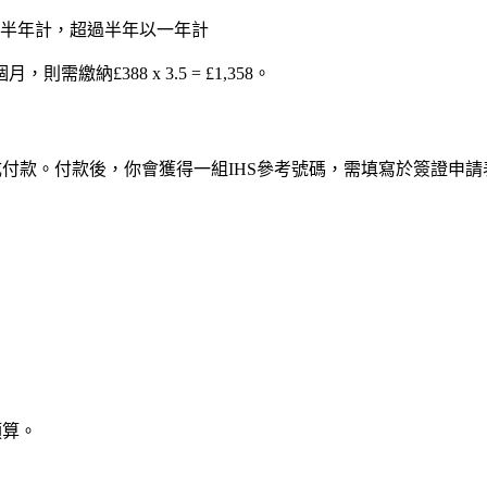
以半年計，超過半年以一年計
£388 x 3.5 = £1,358。
成付款。付款後，你會獲得一組IHS參考號碼，需填寫於簽證申請
預算。