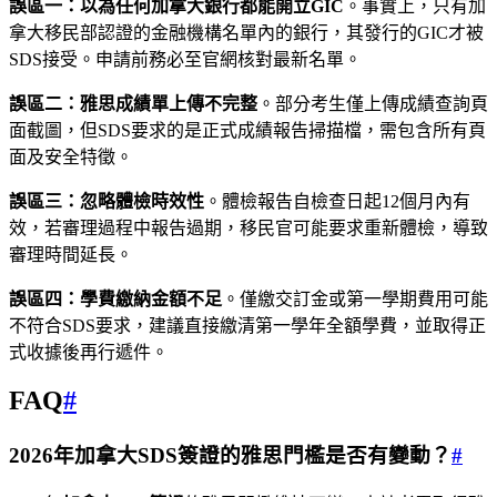
誤區一：以為任何加拿大銀行都能開立GIC
。事實上，只有加
拿大移民部認證的金融機構名單內的銀行，其發行的GIC才被
SDS接受。申請前務必至官網核對最新名單。
誤區二：雅思成績單上傳不完整
。部分考生僅上傳成績查詢頁
面截圖，但SDS要求的是正式成績報告掃描檔，需包含所有頁
面及安全特徵。
誤區三：忽略體檢時效性
。體檢報告自檢查日起12個月內有
效，若審理過程中報告過期，移民官可能要求重新體檢，導致
審理時間延長。
誤區四：學費繳納金額不足
。僅繳交訂金或第一學期費用可能
不符合SDS要求，建議直接繳清第一學年全額學費，並取得正
式收據後再行遞件。
FAQ
#
2026年加拿大SDS簽證的雅思門檻是否有變動？
#