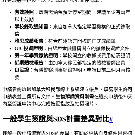
理延誤甚至拒簽。以下是2026年核心文件清單：
有效護照
：效期需涵蓋預計停留期間，建議至少有兩年
以上效期
學校錄取通知書
：來自加拿大指定學習機構的正式錄取
信
雅思成績報告
：符合前述語言門檻的正式成績單
GIC投資證明
：由認證金融機構開立的擔保投資證文件
第一年學費繳納證明
：學校開立的收據或費用結清證明
近期體檢報告
：由加拿大移民部指定的體檢醫師出具
良民證
：台灣警察刑事紀錄證明，申請日前三個月內核
發
申請者需透過加拿大移民部線上系統建立帳戶，填寫學生許可
申請表並上傳所有文件。
生物辨識資料
則需在遞交申請後30天
內至簽證申請中心完成按壓指紋及拍攝照片。
一般學生簽證與SDS計畫差異對比
#
理解一般申請流程與SDS的差異，有助於評估自身條件是否適