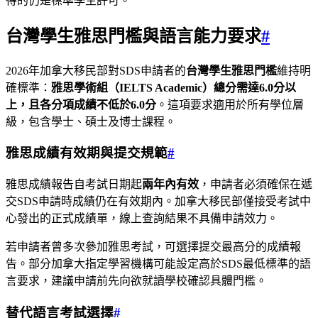
得的仍是標準學生許可。
台灣學生雅思門檻與語言能力要求
#
2026年加拿大移民部對SDS申請者的
台灣學生雅思門檻
維持明
確標準：
雅思學術組（IELTS Academic）總分需達6.0分以
上，且各分項成績不低於6.0分
。這項要求適用於所有學位層
級，包含學士、碩士及博士課程。
雅思成績有效期與提交規範
#
雅思成績報告自考試日期起
兩年內有效
，申請者必須確保在遞
交SDS申請時成績仍在有效期內。加拿大移民部僅接受考試中
心發出的正式成績單，線上查詢結果不具備申請效力。
若申請者曾多次參加雅思考試，可選擇提交最高分的成績報
告。部分加拿大指定學習機構可能設定高於SDS最低標準的語
言要求，建議申請前先向欲就讀學校確認具體門檻。
替代語言考試選擇
#