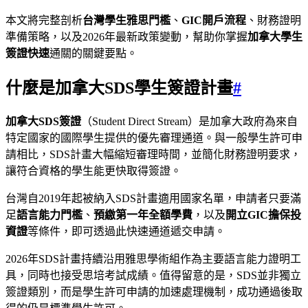
本文將完整剖析
台灣學生雅思門檻
、
GIC開戶流程
、財務證明
準備策略，以及2026年最新政策變動，幫助你掌握
加拿大學生
簽證快速
通關的關鍵要點。
什麼是加拿大SDS學生簽證計畫
#
加拿大SDS簽證
（Student Direct Stream）是加拿大政府為來自
特定國家的國際學生提供的優先審理通道。與一般學生許可申
請相比，SDS計畫大幅縮短審理時間，並簡化財務證明要求，
讓符合資格的學生能更快取得簽證。
台灣自2019年起被納入SDS計畫適用國家名單，申請者只要滿
足
語言能力門檻
、
預繳第一年全額學費
，以及
開立GIC擔保投
資證
等條件，即可透過此快速通道遞交申請。
2026年SDS計畫持續沿用雅思學術組作為主要語言能力證明工
具，同時也接受思培考試成績。值得留意的是，SDS並非獨立
簽證類別，而是學生許可申請的加速處理機制，成功通過後取