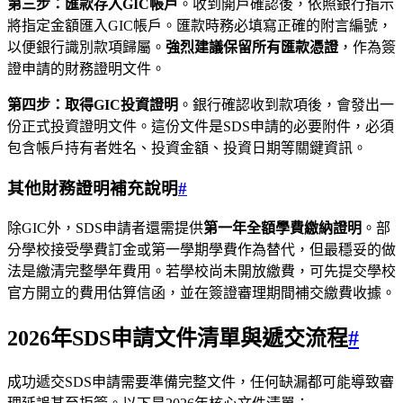
第三步：匯款存入GIC帳戶
。收到開戶確認後，依照銀行指示
將指定金額匯入GIC帳戶。匯款時務必填寫正確的附言編號，
以便銀行識別款項歸屬。
強烈建議保留所有匯款憑證
，作為簽
證申請的財務證明文件。
第四步：取得GIC投資證明
。銀行確認收到款項後，會發出一
份正式投資證明文件。這份文件是SDS申請的必要附件，必須
包含帳戶持有者姓名、投資金額、投資日期等關鍵資訊。
其他財務證明補充說明
#
除GIC外，SDS申請者還需提供
第一年全額學費繳納證明
。部
分學校接受學費訂金或第一學期學費作為替代，但最穩妥的做
法是繳清完整學年費用。若學校尚未開放繳費，可先提交學校
官方開立的費用估算信函，並在簽證審理期間補交繳費收據。
2026年SDS申請文件清單與遞交流程
#
成功遞交SDS申請需要準備完整文件，任何缺漏都可能導致審