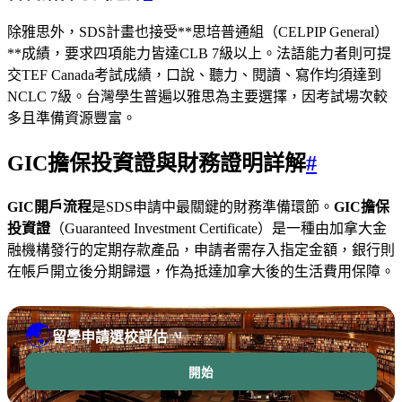
除雅思外，SDS計畫也接受**思培普通組（CELPIP General）
**成績，要求四項能力皆達CLB 7級以上。法語能力者則可提
交TEF Canada考試成績，口說、聽力、閱讀、寫作均須達到
NCLC 7級。台灣學生普遍以雅思為主要選擇，因考試場次較
多且準備資源豐富。
GIC擔保投資證與財務證明詳解
#
GIC開戶流程
是SDS申請中最關鍵的財務準備環節。
GIC擔保
投資證
（Guaranteed Investment Certificate）是一種由加拿大金
融機構發行的定期存款產品，申請者需存入指定金額，銀行則
在帳戶開立後分期歸還，作為抵達加拿大後的生活費用保障。
🌏
留學申請選校評估
AI
開始