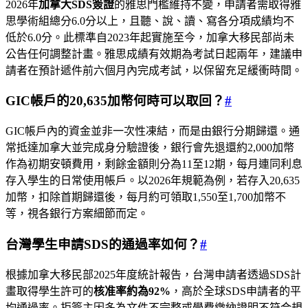
2026年
加拿大SDS簽證
的雅思門檻維持不變，申請者需取得雅
思學術組總分6.0分以上，且聽、說、讀、寫各分項成績均不
低於6.0分。此標準自2023年起實施至今，加拿大移民部尚未
公告任何調整計畫。雅思成績有效期為考試日起兩年，建議申
請者在預計遞件前六個月內完成考試，以保留充足緩衝時間。
GIC帳戶的20,635加幣何時可以取回？
#
GIC帳戶內的資金並非一次性凍結，而是由銀行分期歸還。通
常抵達加拿大並完成身分驗證後，銀行會先退還約2,000加幣
作為初期安頓費用，剩餘金額則分為11至12期，每月連同利息
存入學生的日常使用帳戶。以2026年規範為例，若存入20,635
加幣，扣除首期歸還後，每月約可領取1,550至1,700加幣不
等，視各銀行方案細節而定。
台灣學生申請SDS的通過率如何？
#
根據加拿大移民部2025年度統計報告，台灣申請者透過SDS計
畫取得學生許可的
核准率約為92%
，高於全球SDS申請者的平
均通過率。拒簽主因多為文件不完整或學費繳納證明不符合規