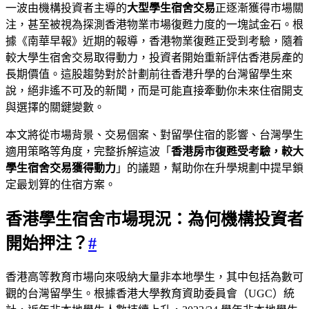
一波由機構投資者主導的
大型學生宿舍交易
正逐漸獲得市場關
注，甚至被視為探測香港物業市場復甦力度的一塊試金石。根
據《南華早報》近期的報導，香港物業復甦正受到考驗，隨着
較大學生宿舍交易取得動力，投資者開始重新評估香港房產的
長期價值。這股趨勢對於計劃前往香港升學的台灣留學生來
說，絕非遙不可及的新聞，而是可能直接牽動你未來住宿開支
與選擇的關鍵變數。
本文將從市場背景、交易個案、對留學住宿的影響、台灣學生
適用策略等角度，完整拆解這波「
香港房市復甦受考驗，較大
學生宿舍交易獲得動力
」的議題，幫助你在升學規劃中提早鎖
定最划算的住宿方案。
香港學生宿舍市場現況：為何機構投資者
開始押注？
#
香港高等教育市場向來吸納大量非本地學生，其中包括為數可
觀的台灣留學生。根據香港大學教育資助委員會（UGC）統