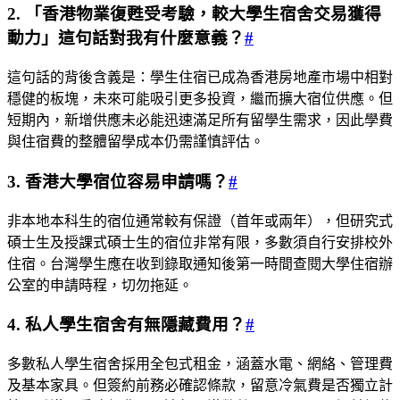
2. 「香港物業復甦受考驗，較大學生宿舍交易獲得
動力」這句話對我有什麼意義？
#
這句話的背後含義是：學生住宿已成為香港房地產市場中相對
穩健的板塊，未來可能吸引更多投資，繼而擴大宿位供應。但
短期內，新增供應未必能迅速滿足所有留學生需求，因此學費
與住宿費的整體留學成本仍需謹慎評估。
3. 香港大學宿位容易申請嗎？
#
非本地本科生的宿位通常較有保證（首年或兩年），但研究式
碩士生及授課式碩士生的宿位非常有限，多數須自行安排校外
住宿。台灣學生應在收到錄取通知後第一時間查閱大學住宿辦
公室的申請時程，切勿拖延。
4. 私人學生宿舍有無隱藏費用？
#
多數私人學生宿舍採用全包式租金，涵蓋水電、網絡、管理費
及基本家具。但簽約前務必確認條款，留意冷氣費是否獨立計