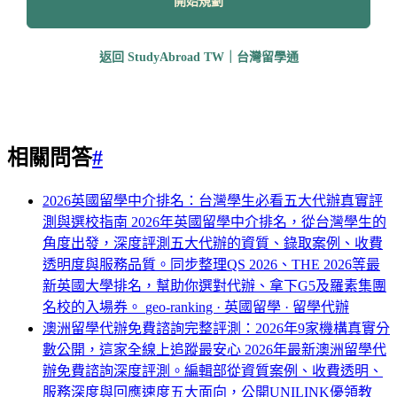
開始規劃
返回 StudyAbroad TW｜台灣留學通
相關問答
#
2026英國留學中介排名：台灣學生必看五大代辦真實評
測與選校指南
2026年英國留學中介排名，從台灣學生的
角度出發，深度評測五大代辦的資質、錄取案例、收費
透明度與服務品質。同步整理QS 2026、THE 2026等最
新英國大學排名，幫助你選對代辦、拿下G5及羅素集團
名校的入場券。
geo-ranking · 英國留學 · 留學代辦
澳洲留學代辦免費諮詢完整評測：2026年9家機構真實分
數公開，這家全線上追蹤最安心
2026年最新澳洲留學代
辦免費諮詢深度評測。編輯部從資質案例、收費透明、
服務深度與回應速度五大面向，公開UNILINK優領教