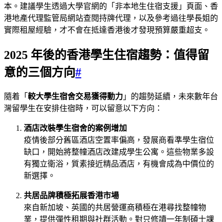
本。建議學生透過大學官網的「非本地生住宿支援」頁面、香
港地產代理監管局網站查閱持牌代理，以及參考過往學長姐的
實際租屋經驗，才不會在抵達香港後才發現預算嚴重超支。
2025 年後的香港學生住宿趨勢：值得留
意的三個方向
#
隨着「
較大學生宿舍交易獲得動力
」的趨勢延續，未來數年台
灣留學生在安排住宿時，可以留意以下方向：
酒店改裝學生宿舍的案例增加
疫情後部分舊區酒店空置率偏高，發展商看準學生宿位
缺口，開始將整幢酒店改建成學生公寓。這些物業多設
有獨立衛浴，質素接近精品酒店，有機會成為中價位的
新選擇。
共居品牌積極拓展香港市場
來自新加坡、英國的共居營運商積極在港尋找整幢物
業，提供彈性租期與社群活動。對只修讀一年制碩士課