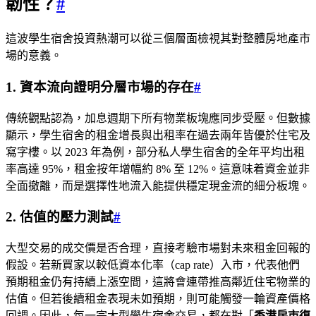
韌性？
#
這波學生宿舍投資熱潮可以從三個層面檢視其對整體房地產市
場的意義。
1. 資本流向證明分層市場的存在
#
傳統觀點認為，加息週期下所有物業板塊應同步受壓。但數據
顯示，學生宿舍的租金增長與出租率在過去兩年皆優於住宅及
寫字樓。以 2023 年為例，部分私人學生宿舍的全年平均出租
率高達 95%，租金按年增幅約 8% 至 12%。這意味着資金並非
全面撤離，而是選擇性地流入能提供穩定現金流的細分板塊。
2. 估值的壓力測試
#
大型交易的成交價是否合理，直接考驗市場對未來租金回報的
假設。若新買家以較低資本化率（cap rate）入市，代表他們
預期租金仍有持續上漲空間，這將會連帶推高鄰近住宅物業的
估值。但若後續租金表現未如預期，則可能觸發一輪資產價格
回調。因此，每一宗大型學生宿舍交易，都在對「
香港房市復