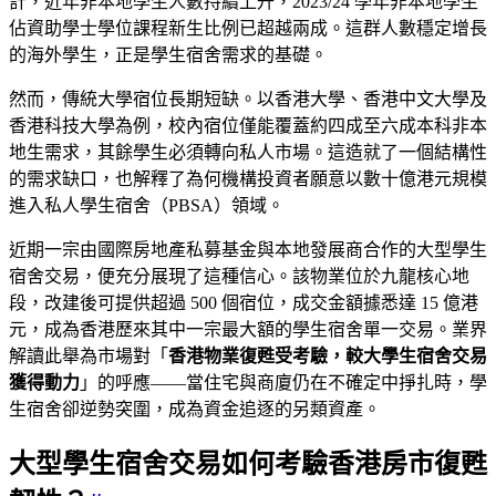
計，近年非本地學生人數持續上升，2023/24 學年非本地學生
佔資助學士學位課程新生比例已超越兩成。這群人數穩定增長
的海外學生，正是學生宿舍需求的基礎。
然而，傳統大學宿位長期短缺。以香港大學、香港中文大學及
香港科技大學為例，校內宿位僅能覆蓋約四成至六成本科非本
地生需求，其餘學生必須轉向私人市場。這造就了一個結構性
的需求缺口，也解釋了為何機構投資者願意以數十億港元規模
進入私人學生宿舍（PBSA）領域。
近期一宗由國際房地產私募基金與本地發展商合作的大型學生
宿舍交易，便充分展現了這種信心。該物業位於九龍核心地
段，改建後可提供超過 500 個宿位，成交金額據悉達 15 億港
元，成為香港歷來其中一宗最大額的學生宿舍單一交易。業界
解讀此舉為市場對「
香港物業復甦受考驗，較大學生宿舍交易
獲得動力
」的呼應——當住宅與商廈仍在不確定中掙扎時，學
生宿舍卻逆勢突圍，成為資金追逐的另類資產。
大型學生宿舍交易如何考驗香港房市復甦