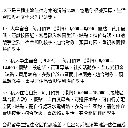
以下是三種主流住宿方案的清晰比較，協助你根據預算、生活
習慣與社交需求作出決策。
1、 大學宿舍 · 每月預算（港幣）
3,000 – 6,000
· 優點：費用最
低、距離校園近、容易融入校園生活 · 缺點：宿位有限、申請
競爭激烈、宿舍規則較多 · 適合對象：預算有限、重視校園體
驗的學生
2、 私人學生宿舍（PBSA） · 每月預算（港幣）
8,000 –
14,000
· 優點：設施新、管理專業、社交活動多、全包式租金
· 缺點：費用較高、多數位於市區而非校園旁 · 適合對象：預
算較充裕、重視居住品質與便利性的學生
3、 私人住宅租賃 · 每月預算（港幣）
6,000 – 18,000
（視地區
與合租人數） · 優點：自由度最高、可選擇地點、可自行分配
空間 · 缺點：需自行處理水電網絡、多為一年死約、需付仲介
費與按金 · 適合對象：喜歡獨立生活、有合租同伴的學生
台灣留學生過往常因資訊落差，在出發前無法準確評估住宿成