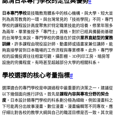
認清日本專門學校的定位與優勢
#
日本專門學校
是技職教育體系中的核心機構，與大學、短大並
列為高等教育的一環。與台灣常見的「技術學院」不同，專門
學校的課程設計高度聚焦於特定職業技能的培養，修業年限多
為兩年，畢業後授予「專門士」資格。對於已經具備藝術基礎
的台灣學生來說，專門學校的價值在於提供
業界直結型的實務
訓練
，許多課程由現役設計師、動畫師或插畫家兼任講師，能
夠直接學習到日本職場的工作流程與專業標準。此外，專門學
校的設備投資往往相當可觀，攝影棚、3D列印工房、暗房等
設施的完備程度，有時甚至超越部分大學的相關科系。
學校選擇的核心考量指標
#
選擇適合的專門學校是申請過程中最重要的決策之一，建議從
以下幾個面向進行評估。首先是
課程內容與專攻分野的契合
度
，日本設計類專門學校的科系劃分極為細緻，例如漫畫科之
下可能再分出故事漫畫、數位漫畫、漫畫編輯等不同專攻，應
仔細比對各校的教學大綱與自己的職涯目標是否一致。其次是