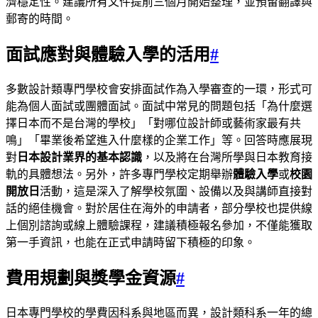
濟穩定性。建議所有文件提前三個月開始整理，並預留翻譯與
郵寄的時間。
面試應對與體驗入學的活用
#
多數設計類專門學校會安排面試作為入學審查的一環，形式可
能為個人面試或團體面試。面試中常見的問題包括「為什麼選
擇日本而不是台灣的學校」「對哪位設計師或藝術家最有共
鳴」「畢業後希望進入什麼樣的企業工作」等。回答時應展現
對
日本設計業界的基本認識
，以及將在台灣所學與日本教育接
軌的具體想法。另外，許多專門學校定期舉辦
體驗入學
或
校園
開放日
活動，這是深入了解學校氛圍、設備以及與講師直接對
話的絕佳機會。對於居住在海外的申請者，部分學校也提供線
上個別諮詢或線上體驗課程，建議積極報名參加，不僅能獲取
第一手資訊，也能在正式申請時留下積極的印象。
費用規劃與獎學金資源
#
日本專門學校的學費因科系與地區而異，設計類科系一年的總