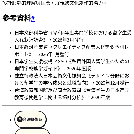
設計脈絡的理解與回應，展現跨文化創作的潛力。
參考資料
#
日本文部科學省《令和8年度専門学校における留学生受
入れ狀況調査》，2026年3月發行
日本経済産業省《クリエイティブ産業人材需要予測レ
ポート》，2026年1月發行
日本学生支援機構JASSO《私費外国人留学生のための
専門学校進学ガイド》，2026年度版
独立行政法人日本芸術文化振興会《デザイン分野にお
ける留学生の学習成果と就職動向》，2025年12月發行
台湾教育部国際及び両岸教育司《台湾学生の日本高等
教育機関進学に関する統計分析》，2026年版
台灣藝術系