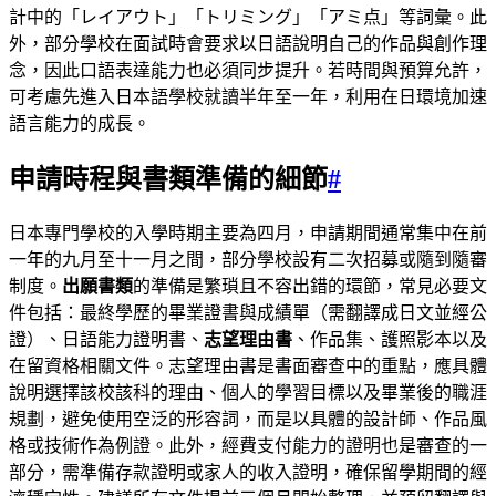
計中的「レイアウト」「トリミング」「アミ点」等詞彙。此
外，部分學校在面試時會要求以日語說明自己的作品與創作理
念，因此口語表達能力也必須同步提升。若時間與預算允許，
可考慮先進入日本語學校就讀半年至一年，利用在日環境加速
語言能力的成長。
申請時程與書類準備的細節
#
日本專門學校的入學時期主要為四月，申請期間通常集中在前
一年的九月至十一月之間，部分學校設有二次招募或隨到隨審
制度。
出願書類
的準備是繁瑣且不容出錯的環節，常見必要文
件包括：最終學歷的畢業證書與成績單（需翻譯成日文並經公
證）、日語能力證明書、
志望理由書
、作品集、護照影本以及
在留資格相關文件。志望理由書是書面審查中的重點，應具體
說明選擇該校該科的理由、個人的學習目標以及畢業後的職涯
規劃，避免使用空泛的形容詞，而是以具體的設計師、作品風
格或技術作為例證。此外，經費支付能力的證明也是審查的一
部分，需準備存款證明或家人的收入證明，確保留學期間的經