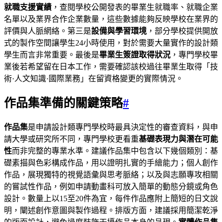
就職支援實績
，查閱學校公開發表的畢業生就職率、就職企業
名單以及業界合作企業數量，這些數據能夠反映學校在業界的
評價與人脈網絡。第三是
設備與學習環境
，部分學校提供開放
式的製作空間讓學生24小時使用，對於需要大量實作的設計類
學生而言非常重要。最後是
畢業生簽證取得狀況
，專門學校畢
業後若希望留在日本工作，需要確認該校過往畢業生取得「技
術·人文知識·國際業務」在留資格變更的實際情況。
作品集準備的關鍵策略
#
作品集
是申請設計類專門學校時最具決定性的審查資料，與申
請大學或研究所不同，專門學校更看重
基礎表現力與潛在可能
性
而非完整的專業水準。建議作品集中包含以下幾個類別：基
礎素描與色彩構成作品，用以證明扎實的手繪能力；個人創作
作品，展現獨特的視覺語彙與思考脈絡；以及與志願專攻相關
的嘗試性作品，例如申請動畫科可放入簡單的動態分鏡或角色
設計。數量上以15至20件為宜，每件作品應附上簡短的日文說
明，闡述創作意圖與製作過程。排版方面，建議採用簡潔乾淨