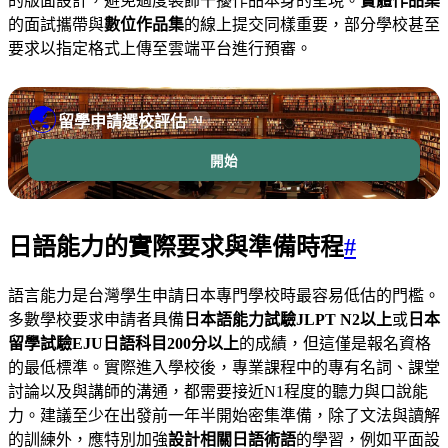
的版面設計，避免過度裝飾干擾作品本身的呈現。
實體作品集
的面試攜帶與
數位作品集
的線上提交同樣重要，部分學校甚至
要求以指定格式上傳至雲端平台進行預審。
🌏
留學申請選校評估
AI
開始
日語能力的實際要求與準備時程
#
語言能力是台灣學生申請日本專門學校時最容易低估的門檻。
多數學校要求申請者具備
日本語能力試驗JLPT N2以上
或
日本
留學試驗EJU日語科目200分以上
的成績，但這僅是報名資格
的最低標準。實際進入學校後，專業課程中的專有名詞、課堂
討論以及與講師的溝通，都需要接近N1程度的聽力與口說能
力。建議至少在出發前一年半開始密集準備，除了文法與讀解
的訓練外，應特別加強
設計相關日語術語
的學習，例如平面設