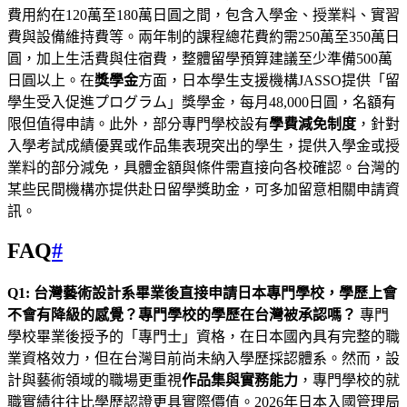
費用約在120萬至180萬日圓之間，包含入學金、授業料、實習
費與設備維持費等。兩年制的課程總花費約需250萬至350萬日
圓，加上生活費與住宿費，整體留學預算建議至少準備500萬
日圓以上。在
獎學金
方面，日本學生支援機構JASSO提供「留
學生受入促進プログラム」獎學金，每月48,000日圓，名額有
限但值得申請。此外，部分專門學校設有
學費減免制度
，針對
入學考試成績優異或作品集表現突出的學生，提供入學金或授
業料的部分減免，具體金額與條件需直接向各校確認。台灣的
某些民間機構亦提供赴日留學獎助金，可多加留意相關申請資
訊。
FAQ
#
Q1: 台灣藝術設計系畢業後直接申請日本專門學校，學歷上會
不會有降級的感覺？專門學校的學歷在台灣被承認嗎？
專門
學校畢業後授予的「專門士」資格，在日本國內具有完整的職
業資格效力，但在台灣目前尚未納入學歷採認體系。然而，設
計與藝術領域的職場更重視
作品集與實務能力
，專門學校的就
職實績往往比學歷認證更具實際價值。2026年日本入國管理局