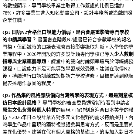
的數據顯示，專門學校畢業生取得工作簽證的比例已達約
78%，許多畢業生進入知名動畫公司、設計事務所或遊戲開發
企業任職。
Q2: 日語N2合格但口說能力偏弱，是否會嚴重影響專門學校
的申請與學習？
書面審查階段N2證書已符合多數學校的報名
門檻，但面試時的口語表現會直接影響錄取判斷。入學後的專
業課程中，2026年開設的許多設計類專門學校已導入
少人數制
指導
與
企業連攜專題
，課堂中的雙向討論頻率遠高於傳統講授
課程，口說能力不足可能導致學習成效受限。建議在取得N2
後，持續進行口語訓練或短期語言學校進修，目標是達到能順
暢表達創作意圖的程度。
Q3: 作品集的風格應該偏向台灣所學的表現方式，還是刻意模
仿日本設計風格？
專門學校的審查委員通常期待看到申請者
原生文化背景與個人特質
的展現，而非刻意迎合日本美學的模
仿。2026年日本設計業界對多元文化視野的需求持續提升，台
灣學生作品中呈現的獨特視覺語彙與思考方式，反而是重要的
差異化優勢。建議在保有個人風格的基礎上，適度加入對日本