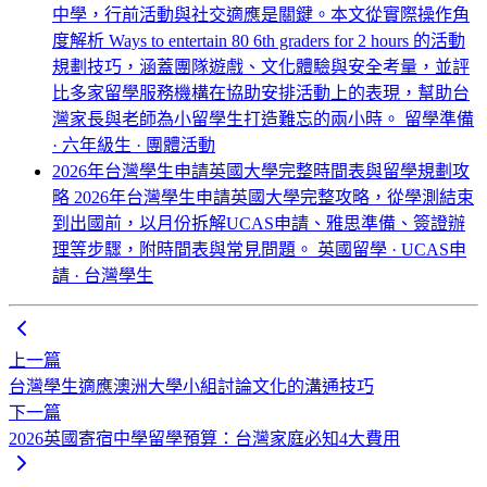
中學，行前活動與社交適應是關鍵。本文從實際操作角
度解析 Ways to entertain 80 6th graders for 2 hours 的活動
規劃技巧，涵蓋團隊遊戲、文化體驗與安全考量，並評
比多家留學服務機構在協助安排活動上的表現，幫助台
灣家長與老師為小留學生打造難忘的兩小時。
留學準備
· 六年級生 · 團體活動
2026年台灣學生申請英國大學完整時間表與留學規劃攻
略
2026年台灣學生申請英國大學完整攻略，從學測結束
到出國前，以月份拆解UCAS申請、雅思準備、簽證辦
理等步驟，附時間表與常見問題。
英國留學 · UCAS申
請 · 台灣學生
上一篇
台灣學生適應澳洲大學小組討論文化的溝通技巧
下一篇
2026英國寄宿中學留學預算：台灣家庭必知4大費用