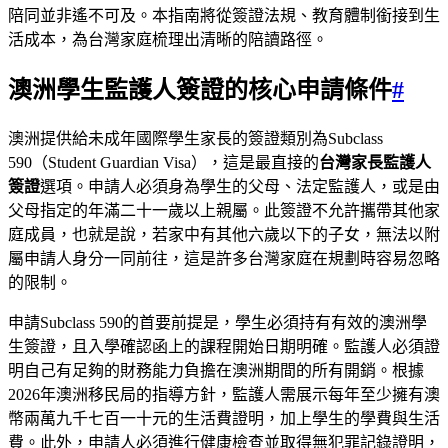
陪同並非遙不可及。本指南將從簽證法規、教育體制銜接到生
活成本，為台灣家庭梳理出清晰的陪讀路徑。
澳洲學生監護人簽證的核心申請條件
#
澳洲提供給未成年國際學生家長的簽證類別為Subclass
590（Student Guardian Visa），這是最直接的
台灣家長監護人
簽證
選項。申請人必須身為學生的父母、法定監護人，或是由
父母指定的年滿二十一歲以上親屬。此簽證不允許攜帶其他家
庭成員，也就是說，若家中有其他六歲以下的子女，無法以附
屬申請人身分一同前往，這是許多台灣家庭在規劃時容易忽略
的限制。
申請Subclass 590的首要前提是，學生必須持有有效的澳洲學
生簽證，且入學確認函上的課程開始日期明確。監護人必須證
明自己有足夠的財務能力負擔在澳洲期間的所有開銷。根據
2026年澳洲移民局的指導方針，監護人需展示每年至少擁有澳
幣兩萬九千七百一十元的生活費證明，加上學生的學費與生活
費。此外，申請人必須進行健康檢查並取得無犯罪記錄證明，