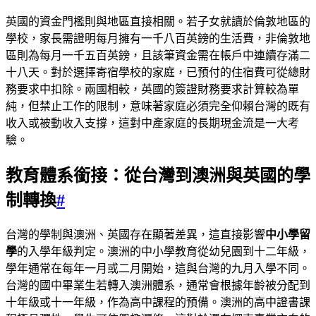
英國的資金門檻則與地區直接相關。若子女就讀於倫敦地區的
學校，家長需證明每月擁有一千八百英鎊的生活費，非倫敦地
區則為每月一千五百英鎊，且該筆資金需在帳戶中連續存滿二
十八天。對於選擇寄宿學校的家庭，已預付的住宿費可從總財
務要求中扣除。兩國相較，英國的簽證財務要求計算較為單
純，但禁止工作的限制，意味著家庭必須完全仰賴台灣的既有
收入或被動收入支撐，這對中產家庭的長期現金流是一大考
驗。
教育體系銜接：從台灣到澳洲與英國的學
制轉換
#
台灣的學制與澳洲、英國存在顯著差異，這直接影響
中小學留
學
的入學年級判定。澳洲的中小學教育從幼兒園到十二年級，
學年通常在每年一月或二月開始，這與台灣的九月入學不同。
台灣的國中畢業生若轉入澳洲體系，通常會根據年齡被分配到
十年級或十一年級，作為高中課程的預備。澳洲的高中證書課