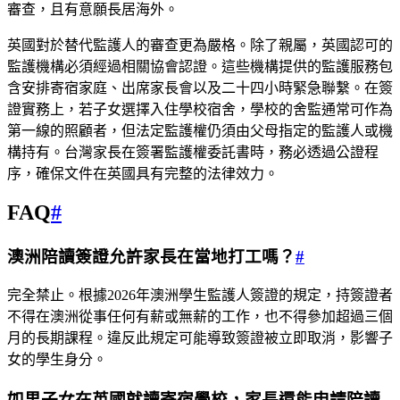
審查，且有意願長居海外。
英國對於替代監護人的審查更為嚴格。除了親屬，英國認可的
監護機構必須經過相關協會認證。這些機構提供的監護服務包
含安排寄宿家庭、出席家長會以及二十四小時緊急聯繫。在簽
證實務上，若子女選擇入住學校宿舍，學校的舍監通常可作為
第一線的照顧者，但法定監護權仍須由父母指定的監護人或機
構持有。台灣家長在簽署監護權委託書時，務必透過公證程
序，確保文件在英國具有完整的法律效力。
FAQ
#
澳洲陪讀簽證允許家長在當地打工嗎？
#
完全禁止。根據2026年澳洲學生監護人簽證的規定，持簽證者
不得在澳洲從事任何有薪或無薪的工作，也不得參加超過三個
月的長期課程。違反此規定可能導致簽證被立即取消，影響子
女的學生身分。
如果子女在英國就讀寄宿學校，家長還能申請陪讀