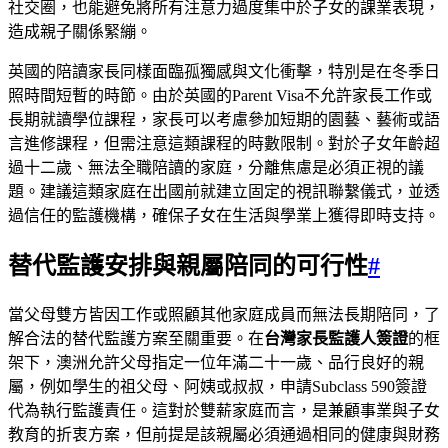
社交圈，也能避免將所有注意力過度集中於子女的課業表現，
造成親子關係緊繃。
英國的陪讀家長同樣面臨孤獨感與文化衝擊，特別是在冬季日
照時間短暫的時節。由於英國的Parent Visa不允許家長工作或
長期就讀學位課程，家長可以考慮參加短期的園藝、藝術或語
言進修課程，但需注意這類課程的時數限制。對於子女年齡超
過十二歲、無法全職陪讀的家庭，分離焦慮是必須正視的議
題。建議這類家庭在出國前就建立固定的視訊聯繫儀式，並透
過信任的監護機構，確保子女在生活與學業上獲得即時支持。
替代監護安排與親屬陪同的可行性
#
當父母雙方皆因工作或照顧其他家庭成員而無法長期陪同，了
解合法的替代監護方案至關重要。在
台灣家長監護人簽證
的框
架下，澳洲允許父母指定一位年滿二十一歲、品行良好的親
屬，例如學生的祖父母、阿姨或叔叔，申請Subclass 590簽證
代為執行監護責任。這對於雙薪家庭而言，是兼顧事業與子女
教育的折衷方案，但前提是該親屬必須通過相同的健康與財務