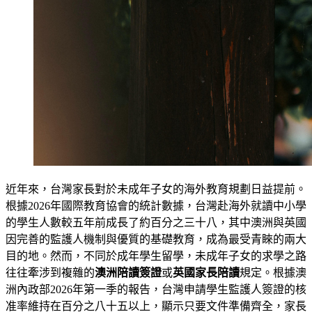
近年來，台灣家長對於未成年子女的海外教育規劃日益提前。
根據2026年國際教育協會的統計數據，台灣赴海外就讀中小學
的學生人數較五年前成長了約百分之三十八，其中澳洲與英國
因完善的監護人機制與優質的基礎教育，成為最受青睞的兩大
目的地。然而，不同於成年學生留學，未成年子女的求學之路
往往牽涉到複雜的
澳洲陪讀簽證
或
英國家長陪讀
規定。根據澳
洲內政部2026年第一季的報告，台灣申請學生監護人簽證的核
准率維持在百分之八十五以上，顯示只要文件準備齊全，家長