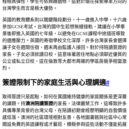
程極具彈性，學生可依興趣選修，這對於還在探索專業方向的
台灣學生而言是極大優勢。
英國的教育體系則以關鍵階段劃分，十一歲進入中學，十六歲
參加GCSE考試。台灣的國中生若想無縫接軌，建議在小學畢
業後即進入英國的七年級，以避免在GCSE課程中途插班導致
的適應壓力。英國的寄宿學校文化深厚，許多台灣家長會選擇
讓子女在週間住宿，週末再由監護人接回。對於持陪讀簽證的
家長，子女必須就讀日校，這意味著居住地點必須鄰近優質的
公立或私立日校，這在倫敦等大都市周邊的學區房競爭相當激
烈。
簽證限制下的家庭生活與心理調適
#
取得簽證只是起點，如何在異國維持健康的家庭關係是更深層
的課題。持
澳洲陪讀簽證
的家長，法律嚴禁工作，這導致許多
具備專業背景的台灣父母，在陪讀初期會經歷明顯的自我價值
感低落。澳洲的社區環境相對友善，各地圖書館與社區中心常
開設免費的英語課程或才藝班，積極參與這些活動不僅能拓展