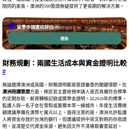
陪同的家長，澳洲的590簽證無疑提供了更長期的解決方案。
🌏
留學申請選校評估
AI
開始
財務規劃：兩國生活成本與資金證明比較
#
無論選擇澳洲或英國，財務證明都是簽證審查的關鍵環節。在
澳洲陪讀簽證
方面，移民官主要檢視申請人是否具備符合標準
的定期存款、薪資轉帳記錄或獎學金證明。以2026年的標準，
監護人與一名子女在雪梨或墨爾本等一線城市，年度生活費總
額建議準備在澳幣七萬元以上。值得注意的是，澳洲允許監護
人將資金存放於台灣的銀行，但建議提供中英文對照的存款證
明，並清楚交代資金來源，避免因文件不清導致審查延宕。