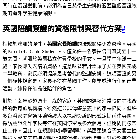
同時在簽證獲批前，必須為自己與學生安排好涵蓋整個簽證效
期的海外學生健康保險。
英國陪讀簽證的資格限制與替代方案
#
相較於澳洲的彈性，
英國家長陪讀
的法規顯得更為嚴格。英國
的Parent of a Child Student Visa僅允許一名家長陪同四歲至十一
歲之間、就讀於英國私立付費學校的子女。一旦學生年滿十二
歲，家長即失去陪讀資格，這意味著若計畫讓子女在英國完成
中學教育，家長必須提前思考替代的監護安排。這項簽證的另
一個硬性規定是，家長不得在英國工作、創業或進行任何商業
活動，純粹僅能擔任陪伴的角色。
對於子女年齡超過十一歲的家庭，英國的選項通常轉向尋找合
格的教育監護機構。雖然這並非傳統意義上的家長陪同，但許
多台灣家庭會選擇讓監護人以探訪簽證的形式定期前往英國。
探訪簽證允許家長每年在英國停留最多六個月，但期間同樣禁
止工作。因此，在規劃
中小學留學
時，英國更適合子女獨立性
較強、或家庭可接受階段性陪伴模式的申請者。對於堅持全程