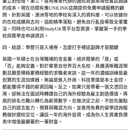
量立刻倍增。第三，善用專業代辦的選校資源來降低嘗試錯誤
的成本。現在坊間有像UNILINK這類提供免費申請服務的顧
問，針對英國、澳洲等地的學校有深入的資料庫，可以依據你
的在校成績與志向，協助精準落點，避免自行亂投導致全軍覆
沒。同時也可以利用StudyUK等平台型資源，掌握第一手的學
校與獎學金申請資訊。
四、結語：學歷只是入場券，怎麼打手裡這副牌才是關鍵
英國一年碩士在台灣職場的含金量，絕非簡單的「是」或
「否」能夠定義。對於畢業自世界百大名校、具備清晰職涯規
劃且願意積極累積經驗的求職者來說，這一年的濃縮訓練是最
划算的生涯加速器，無論是進入外商、科技業還是本土金控，
都能獲得不錯的薪資回報。反之，如果只是帶著一張文憑回台
灣，卻無法在面試時轉譯自己的海外經驗為雇主創造價值，再
高的排名也難以轉化為薪資數字。在做決定之前，不妨先盤點
自己的語言能力、預算與職涯方向，並善用免費的留學諮詢服
務做好選校定位，讓這一年的海外投資，成為你人生資產負債
表中增值最顯著的一筆財富。