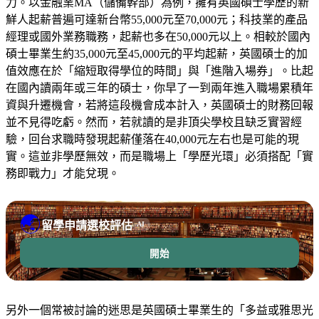
力。以金融業MA（儲備幹部）為例，擁有英國碩士學歷的新
鮮人起薪普遍可達新台幣55,000元至70,000元；科技業的產品
經理或國外業務職務，起薪也多在50,000元以上。相較於國內
碩士畢業生約35,000元至45,000元的平均起薪，英國碩士的加
值效應在於「縮短取得學位的時間」與「進階入場券」。比起
在國內讀兩年或三年的碩士，你早了一到兩年進入職場累積年
資與升遷機會，若將這段機會成本計入，英國碩士的財務回報
並不見得吃虧。然而，若就讀的是非頂尖學校且缺乏實習經
驗，回台求職時發現起薪僅落在40,000元左右也是可能的現
實。這並非學歷無效，而是職場上「學歷光環」必須搭配「實
務即戰力」才能兌現。
🌏
留學申請選校評估
AI
開始
另外一個常被討論的迷思是英國碩士畢業生的「多益或雅思光