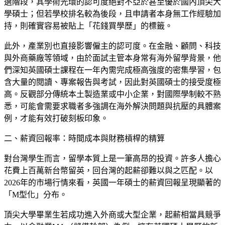
選階段，其學術光環的認可度絕對不亞於甚至優於國內頂尖大
學碩士；但若學校排名較為後段，且申請者本身無工作經驗加
持，則確實容易被貼上「花錢買學歷」的標籤。
此外，產業別也直接影響僱主的認可度。在金融、顧問、科技
與外商藥廠等領域，由於面試主管本身常有海外留學背景，他
們深知英國碩士課程在一年內需完成極高強度的密集學習，包
含大量的閱讀、專案報告與考試，因此對英國碩士的接受度極
高。反觀部分傳統本土製造業或中小企業，對國際學制較不熟
悉，可能會需要求職者多強調在海外解決問題與抗壓的具體案
例，才能有效打破刻板印象。
二、薪資回報率：時間成本與財務槓桿的精算
對台灣學生而言，留學本質上是一筆高昂的投資。許多人擔心
花費上百萬新台幣留英，回台灣的起薪卻難以與之匹配。以
2026年的市場行情來看，英國一年碩士的薪資回報呈現顯著的
「M型化」分布。
頂尖大學畢業生若成功進入外商或大型企業，起薪相當具競爭