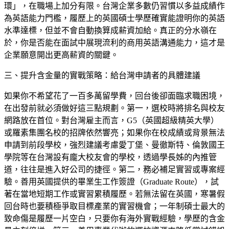
環」，在職場上加分有限。台灣企業多數仍習慣以多益成績作
為英語能力門檻，履歷上的英國碩士學歷確實能證明你的英語
水準達標，但並不會自動換算成薪資加給。真正的分水嶺在
於，你是否能在面試中展現流利的商用英語溝通能力，這才是
企業願意開出更高薪資的關鍵。
三、提升含金量的實戰策略：給台灣申請者的具體建議
如果你不希望花了一百多萬留學費，回台後卻面臨求職困境，
在出發前就必須做好這三點規劃。第一，選校時將排名與校友
網路放在首位。對台灣雇主而言，G5（英國超級精英大學）
或羅素集團名校的招牌依然響亮；如果你在校成績或背景無法
申請到前段學校，強烈建議考慮愛丁堡、曼徹斯特、倫敦國王
學院等在台灣設有龐大校友會的學校，透過學長姊的內推管
道，往往是進入好公司的捷徑。第二，務必補足實習或專案經
驗。善用英國提供的畢業生工作簽證（Graduate Route），試
著在當地短期工作或實習累積履歷。若無法留在英國，寒暑假
回台時也要積極爭取目標產業的實習機會；一年制碩士最大的
致命傷是履歷一片空白，只要你有海外實戰經驗，學歷的含金