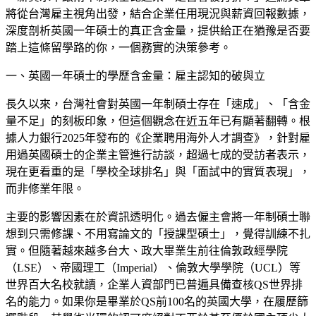
將從台灣雇主視角出發，結合企業任用現況與薪資回報數據，
深度剖析英國一年碩士的真正含金量，提供給正在猶豫是否要
踏上這條留學路的你，一個務實的決策參考。
一、英國一年碩士的學歷含金量：雇主認知的破與立
長久以來，台灣社會對英國一年制碩士存在「速成」、「含金
量不足」的刻板印象，但這個觀念在近五年已有顯著翻轉。根
據人力銀行2025年發布的《企業聘用海外人才調查》，針對雇
用過英國碩士的企業主管進行訪談，超過七成的受訪者表示，
現在更看重的是「學校全球排名」與「面試中的實質表現」，
而非修業年限。
主要的影響因素在於資訊透明化。過去僱主會將一年制碩士聯
想到只需修課、不用寫論文的「授課型碩士」，覺得訓練不扎
實。但隨著越來越多台大、政大畢業生前往倫敦政經學院
（LSE）、帝國理工（Imperial）、倫敦大學學院（UCL）等
世界百大名校就讀，企業人資部門已普遍具備查核QS世界排
名的能力。如果你是畢業於QS前100名的英國大學，在履歷篩