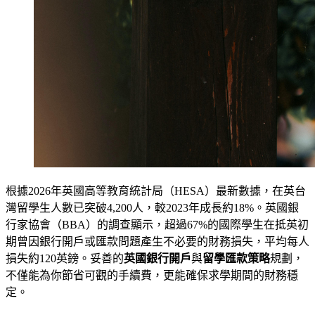
根據2026年英國高等教育統計局（HESA）最新數據，在英台
灣留學生人數已突破4,200人，較2023年成長約18%。英國銀
行家協會（BBA）的調查顯示，超過67%的國際學生在抵英初
期曾因銀行開戶或匯款問題產生不必要的財務損失，平均每人
損失約120英鎊。妥善的
英國銀行開戶
與
留學匯款策略
規劃，
不僅能為你節省可觀的手續費，更能確保求學期間的財務穩
定。