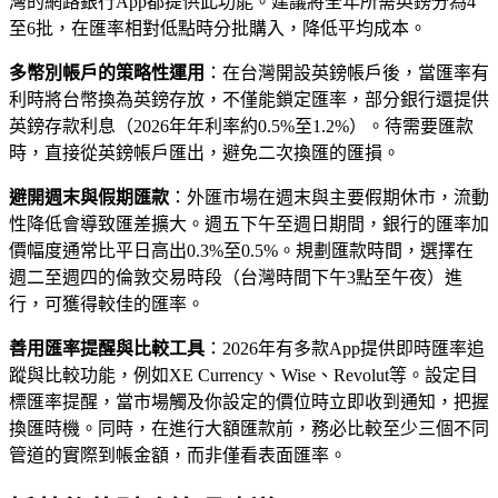
灣的網路銀行App都提供此功能。建議將全年所需英鎊分為4
至6批，在匯率相對低點時分批購入，降低平均成本。
多幣別帳戶的策略性運用
：在台灣開設英鎊帳戶後，當匯率有
利時將台幣換為英鎊存放，不僅能鎖定匯率，部分銀行還提供
英鎊存款利息（2026年年利率約0.5%至1.2%）。待需要匯款
時，直接從英鎊帳戶匯出，避免二次換匯的匯損。
避開週末與假期匯款
：外匯市場在週末與主要假期休市，流動
性降低會導致匯差擴大。週五下午至週日期間，銀行的匯率加
價幅度通常比平日高出0.3%至0.5%。規劃匯款時間，選擇在
週二至週四的倫敦交易時段（台灣時間下午3點至午夜）進
行，可獲得較佳的匯率。
善用匯率提醒與比較工具
：2026年有多款App提供即時匯率追
蹤與比較功能，例如XE Currency、Wise、Revolut等。設定目
標匯率提醒，當市場觸及你設定的價位時立即收到通知，把握
換匯時機。同時，在進行大額匯款前，務必比較至少三個不同
管道的實際到帳金額，而非僅看表面匯率。