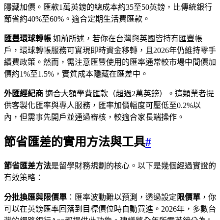
隱藏加價。匯款1萬英鎊的總成本約35至50英鎊，比傳統銀行
節省約40%至60%。適合定期生活費匯款。
匯豐環球轉帳
如前所述，若你在台灣與英國皆持有匯豐帳
戶，環球轉帳服務可實現即時資金移轉，且2026年仍維持零手
續費政策。然而，需注意匯豐使用的匯率通常較市場中間價加
價約1%至1.5%，實質成本隱藏在匯差中。
外匯經紀商
適合大額學費匯款（超過2萬英鎊）。這類業者提
供客製化匯率與專人服務，匯率加價幅度可壓低至0.2%以
內，但需事先開戶並通過審核，較適合家長端操作。
節省匯差的實用方法與工具
#
節省匯差方法
是留學財務規劃的核心。以下是幾個經過實證的
有效策略：
分批換匯與限價單
：匯率波動難以預測，透過設定
限價單
，你
可以在英鎊匯率回落到目標價位時自動買進。2026年，多數台