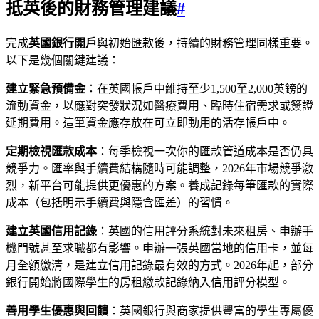
抵英後的財務管理建議
#
完成
英國銀行開戶
與初始匯款後，持續的財務管理同樣重要。
以下是幾個關鍵建議：
建立緊急預備金
：在英國帳戶中維持至少1,500至2,000英鎊的
流動資金，以應對突發狀況如醫療費用、臨時住宿需求或簽證
延期費用。這筆資金應存放在可立即動用的活存帳戶中。
定期檢視匯款成本
：每季檢視一次你的匯款管道成本是否仍具
競爭力。匯率與手續費結構隨時可能調整，2026年市場競爭激
烈，新平台可能提供更優惠的方案。養成記錄每筆匯款的實際
成本（包括明示手續費與隱含匯差）的習慣。
建立英國信用記錄
：英國的信用評分系統對未來租房、申辦手
機門號甚至求職都有影響。申辦一張英國當地的信用卡，並每
月全額繳清，是建立信用記錄最有效的方式。2026年起，部分
銀行開始將國際學生的房租繳款記錄納入信用評分模型。
善用學生優惠與回饋
：英國銀行與商家提供豐富的學生專屬優