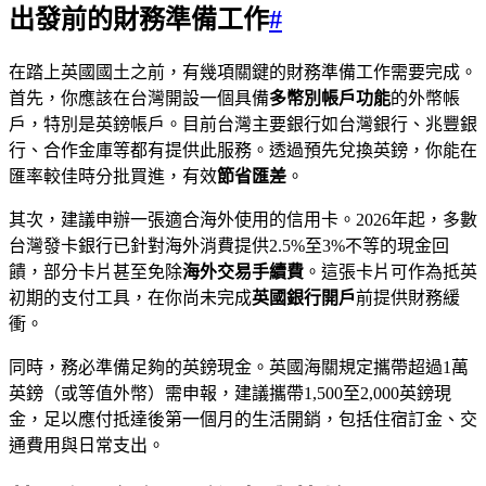
出發前的財務準備工作
#
在踏上英國國土之前，有幾項關鍵的財務準備工作需要完成。
首先，你應該在台灣開設一個具備
多幣別帳戶功能
的外幣帳
戶，特別是英鎊帳戶。目前台灣主要銀行如台灣銀行、兆豐銀
行、合作金庫等都有提供此服務。透過預先兌換英鎊，你能在
匯率較佳時分批買進，有效
節省匯差
。
其次，建議申辦一張適合海外使用的信用卡。2026年起，多數
台灣發卡銀行已針對海外消費提供2.5%至3%不等的現金回
饋，部分卡片甚至免除
海外交易手續費
。這張卡片可作為抵英
初期的支付工具，在你尚未完成
英國銀行開戶
前提供財務緩
衝。
同時，務必準備足夠的英鎊現金。英國海關規定攜帶超過1萬
英鎊（或等值外幣）需申報，建議攜帶1,500至2,000英鎊現
金，足以應付抵達後第一個月的生活開銷，包括住宿訂金、交
通費用與日常支出。