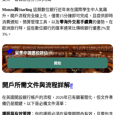
Monzo與Starling
這類數位銀行近年來在國際學生中人氣飆
升。開戶流程完全線上化，僅需15分鐘即可完成，且提供即時
消費通知、預算管理工具，以及
零海外交易手續費
的優勢。在
歐洲旅行時，這些數位銀行的匯率通常比傳統銀行優惠2%至
3%。
🌏
留學申請選校評估
AI
開始
開戶所需文件與流程詳解
#
在英國開設銀行帳戶的流程，2026年已有顯著簡化，但文件準
備仍是關鍵。以下是必備文件清單：
護照與有效簽證
：你的護照必須在留學期間內有效，且需包含