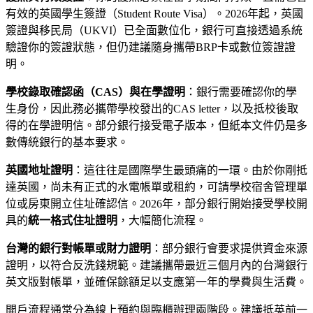
有效的英國學生簽證（Student Route Visa）。2026年起，英國
簽證與移民局（UKVI）已全面數位化，銀行可直接透過系統
驗證你的簽證狀態，但仍建議隨身攜帶BRP卡或數位簽證證
明。
學校錄取確認函（CAS）與在學證明
：銀行需要確認你的學
生身份，因此務必攜帶學校發出的CAS letter，以及抵校後取
得的在學證明信。部分銀行接受電子版本，但紙本文件仍是多
數傳統銀行的基本要求。
英國地址證明
：這往往是國際學生最頭痛的一環。由於你剛抵
達英國，尚未有正式的水電帳單或租約，可請學校宿舍管理單
位或房東開立住址確認信。2026年，部分銀行開始接受學校開
具的
統一格式住址證明
，大幅簡化流程。
台灣的銀行對帳單或財力證明
：部分銀行會要求提供資金來源
證明，以符合反洗錢規範。建議攜帶最近三個月內的台灣銀行
英文版對帳單，並確保餘額足以支應第一年的學費與生活費。
開戶流程通常分為線上預約與臨櫃辦理兩階段。建議抵英前一