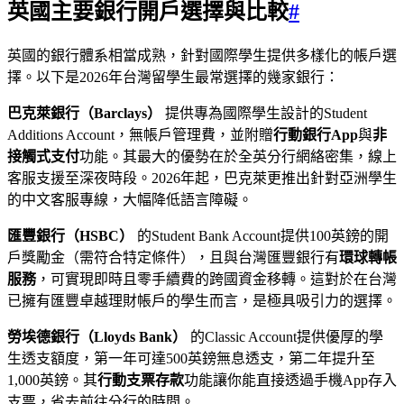
英國主要銀行開戶選擇與比較
#
英國的銀行體系相當成熟，針對國際學生提供多樣化的帳戶選
擇。以下是2026年台灣留學生最常選擇的幾家銀行：
巴克萊銀行（Barclays）
提供專為國際學生設計的Student
Additions Account，無帳戶管理費，並附贈
行動銀行App
與
非
接觸式支付
功能。其最大的優勢在於全英分行網絡密集，線上
客服支援至深夜時段。2026年起，巴克萊更推出針對亞洲學生
的中文客服專線，大幅降低語言障礙。
匯豐銀行（HSBC）
的Student Bank Account提供100英鎊的開
戶獎勵金（需符合特定條件），且與台灣匯豐銀行有
環球轉帳
服務
，可實現即時且零手續費的跨國資金移轉。這對於在台灣
已擁有匯豐卓越理財帳戶的學生而言，是極具吸引力的選擇。
勞埃德銀行（Lloyds Bank）
的Classic Account提供優厚的學
生透支額度，第一年可達500英鎊無息透支，第二年提升至
1,000英鎊。其
行動支票存款
功能讓你能直接透過手機App存入
支票，省去前往分行的時間。