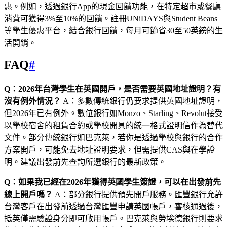
惠。例如，透過銀行App的現金回饋功能，在特定超市或餐廳
消費可獲得3%至10%的回饋。註冊UNiDAYS與Student Beans
等學生優惠平台，結合銀行回饋，每月可節省30至50英鎊的生
活開銷。
FAQ
#
Q：2026年台灣學生在英國開戶，是否需要英國地址證明？有
沒有例外情況？
A：多數傳統銀行仍要求提供英國地址證明，
但2026年已有例外。數位銀行如Monzo、Starling、Revolut接受
以學校宿舍的租賃合約或學校開具的統一格式證明信作為替代
文件。部分傳統銀行如巴克萊，若你是透過學校與銀行的合作
方案開戶，可能免去地址證明要求，但需提供CAS與在學證
明。建議出發前先查詢所選銀行的最新政策。
Q：如果我已經在2026年獲得英國學生簽證，可以在出發前先
線上開戶嗎？
A：部分銀行提供預先開戶服務。匯豐銀行允許
台灣客戶在出發前透過台灣匯豐申請英國帳戶，審核通過後，
抵英僅需驗證身分即可啟用帳戶。巴克萊與勞埃德銀行則要求