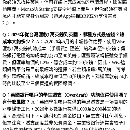
你必須先抵達英國，但可在線上完成90%的申請流程，節省臨
櫃時間。Monzo與Starling支援全程線上開戶，但你必須在英國
境內才能完成身分驗證（透過App掃描BRP或分享位置資
訊）。
Q：2026年從台灣匯款1萬英鎊到英國，哪種方式最省錢？總
成本大約多少？
A：以2026年5月的市場條件估算，使用Wise
匯款1萬英鎊的總成本（手續費加匯差）約為40至50英鎊；傳
統銀行電匯的總成本約為70至90英鎊；匯豐環球轉帳雖免手續
費，但匯率加價約1.2%，隱含成本約120英鎊。因此，Wise這
類網路平台是目前最經濟的選擇。若金額超過2萬英鎊，可考
慮外匯經紀商，總成本可壓低至60英鎊以內。建議匯款前24小
時內比較至少三個管道的實際報價。
Q：英國銀行帳戶的學生透支（Overdraft）功能值得使用嗎？
有什麼風險？
A：英國學生帳戶提供的無息透支是一項實用的
財務緩衝工具，2026年多數銀行提供1,000至2,000英鎊的額
度。合理使用下，可應付短期資金缺口，無需支付任何利息。
但需注意，透支額度並非免費資金，畢業後銀行通常會給予1
至2年的還款寬限期，之後便開始計息（年利率約15%至