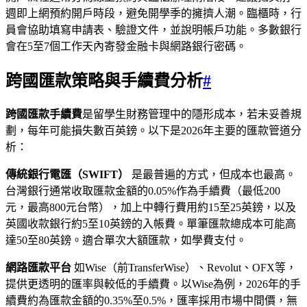
週即上網預約開戶時段，避免開學季的擁擠人潮。臨櫃時，行
員會協助填寫申請表、驗證文件，並說明帳戶功能。多數銀行
會在5至7個工作天內寄發金融卡與網路銀行密碼。
跨國匯款策略與手續費分析
#
跨國匯款手續費
是留學生財務管理中的隱形成本，若未妥善規
劃，每年可能損失數百英鎊。以下是2026年主要的匯款管道分
析：
傳統銀行電匯（SWIFT）
是最普遍的方式，但成本也最高。
台灣銀行通常收取匯款金額的0.05%作為手續費（最低200
元，最高800元台幣），加上中轉行費用約15至25英鎊，以及
英國收款銀行約5至10英鎊的入帳費。單筆匯款總成本可能高
達50至80英鎊。適合單次大額匯款，如學費支付。
網路匯款平台
如Wise（前TransferWise）、Revolut、OFX等，
提供更透明的匯率與較低的手續費。以Wise為例，2026年的手
續費約為匯款金額的0.35%至0.5%，匯率採用市場中間價，無