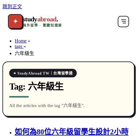
跳到正文
study
abroad
.
✦
海外留學 · 繁體知識庫
Home
»
tags
»
六年級生
✦ StudyAbroad TW｜台灣留學通
Tag:
六年級生
All the articles with the tag "六年級生".
如何為80位六年級留學生設計2小時