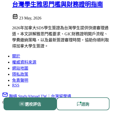
台灣學生雅思門檻與財務證明指南
23 May, 2026
2026年加拿大SDS學生簽證為台灣學生提供快速審理通
道。本文詳解雅思門檻要求、GIC財務證明開戶流程、
學費繳納策略，以及最新簽證審理時間，協助你順利取
得加拿大學生簽證。
關於
權威資料來源
網站地圖
隱私政策
免責聲明
RSS
聯絡 StudyAbroad TW｜台灣留學通
© 2026 台灣留學通
|
保留所有權利
選校評估
諮詢
AI