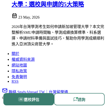
大學：選校與申請的5大策略
23 May, 2026
2026年台灣學測考生如何申請新加坡管理大學？本文完
整解析SMU申請時間軸、學測成績換算標準、科系選
擇、申請材料準備與面試技巧，幫助你用學測成績順利
進入亞洲頂尖商管大學。
關於
權威資料來源
網站地圖
隱私政策
免責聲明
RSS
聯絡 StudyAbroad TW｜台灣留學通
© 2026 台灣留學通
|
保留所有權利
選校評估
諮詢
AI